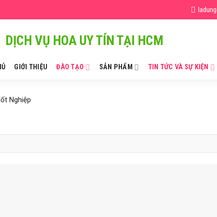
ladun
DỊCH VỤ HOA UY TÍN TẠI HCM
HỦ
GIỚI THIỆU
ĐÀO TẠO
SẢN PHẨM
TIN TỨC VÀ SỰ KIỆN
Tốt Nghiệp