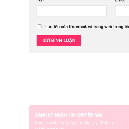
Tên
*
Email
*
Lưu tên của tôi, email, và trang web trong trì
ĐĂNG KÝ NHẬN TIN KHUYẾN MÃI
Dành cho khách hàng mới, đăng ký để nhận