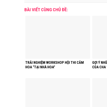
BÀI VIẾT CÙNG CHỦ ĐỀ:
TRẢI NGHIỆM WORKSHOP HỘI THI CẮM
GỢI Ý NH
HOA “TẠI NHÀ HOA”
CỦA CHA 