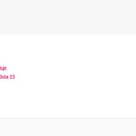
hật
Khóa 25