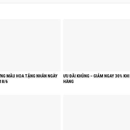
ỮNG MẪU HOA TẶNG NHÂN NGÀY
ƯU ĐÃI KHỦNG – GIẢM NGAY 30% KH
18/6
HÀNG