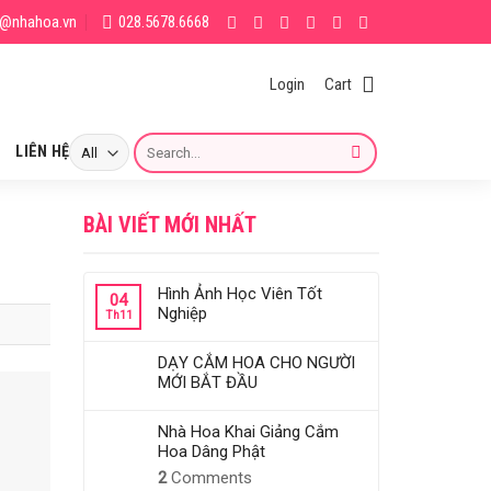
g@nhahoa.vn
028.5678.6668
Login
Cart
Search
LIÊN HỆ
for:
BÀI VIẾT MỚI NHẤT
Hình Ảnh Học Viên Tốt
04
Nghiệp
Th11
DẠY CẮM HOA CHO NGƯỜI
MỚI BẮT ĐẦU
Nhà Hoa Khai Giảng Cắm
Hoa Dâng Phật
2
Comments