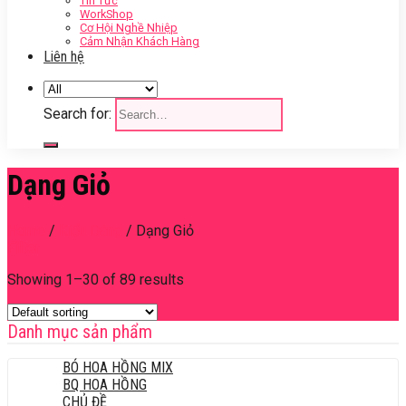
Tin Tức
WorkShop
Cơ Hội Nghề Nhiệp
Cảm Nhận Khách Hàng
Liên hệ
Search for:
Dạng Giỏ
Home
/
Kiểu Dáng
/
Dạng Giỏ
Filter
Showing 1–30 of 89 results
Danh mục sản phẩm
BÓ HOA HỒNG MIX
BQ HOA HỒNG
CHỦ ĐỀ