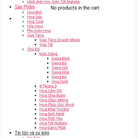
Hình Ảnh Học Viên Tốt Nghiệp
Sản Phẩm
No products in the cart.
Hoa khô
Hoa Sáp
Hoa Tươi
Hộp Hoa
Phụ Kiện Hoa
Quà Tặng
Quà Tặng Doanh Nhiệp
Quà Tết
Chủ Đề
Kiểu Dáng
Dạng Bình
Dạng Bó
Dạng Giỏ
Dạng Hộp
Dạng Kệ
Hoa Cưới
8 Tháng 3
Hoa Cảm Ơn
Hoa Chia Buồn
Hoa Chúc Mừng
Hoa Chúc Sức khoẻ
Hoa Khai Trương
Hoa Sinh Nhật
Hoa Tình Yêu
Hoa Tốt Nghiệp
Hoa Dâng Phật
Tin tức và sự kiện