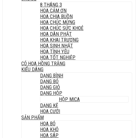
8 THÁNG 3
HOA CẢM ƠN
HOA CHIA BUỒN
HOA CHÚC MỪNG
HOA CHÚC SỨC KHOẺ
HOA DÂN PHẬT
HOA KHAI TRƯƠNG
HOA SINH NHẬT
HOA TÌNH YÊU
HOA TỐT NGHIỆP
CÓ HOA HỒNG TRẮNG
KIỂU DÁNG
DẠNG BÌNH
DẠNG BÓ
DẠNG GIỎ
DẠNG HỘP
HỘP MICA
DẠNG KỆ
HOA CƯỚI
SẢN PHẨM
HOA BÓ
HOA KHÔ
HOA SÁP