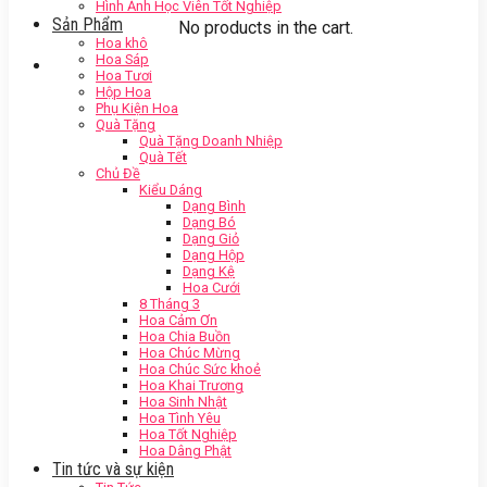
Hình Ảnh Học Viên Tốt Nghiệp
Sản Phẩm
No products in the cart.
Hoa khô
Hoa Sáp
Hoa Tươi
Hộp Hoa
Phụ Kiện Hoa
Quà Tặng
Quà Tặng Doanh Nhiệp
Quà Tết
Chủ Đề
Kiểu Dáng
Dạng Bình
Dạng Bó
Dạng Giỏ
Dạng Hộp
Dạng Kệ
Hoa Cưới
8 Tháng 3
Hoa Cảm Ơn
Hoa Chia Buồn
Hoa Chúc Mừng
Hoa Chúc Sức khoẻ
Hoa Khai Trương
Hoa Sinh Nhật
Hoa Tình Yêu
Hoa Tốt Nghiệp
Hoa Dâng Phật
Tin tức và sự kiện