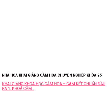
NHÀ HOA KHAI GIẢNG CẮM HOA CHUYÊN NGHIỆP KHÓA 25
KHAI GIẢNG KHOÁ HỌC CẮM HOA – CAM KẾT CHUẨN ĐẦU
RA 1. KHOÁ CẮM...