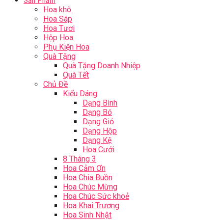
Sản Phẩm
Hoa khô
Hoa Sáp
Hoa Tươi
Hộp Hoa
Phụ Kiện Hoa
Quà Tặng
Quà Tặng Doanh Nhiệp
Quà Tết
Chủ Đề
Kiểu Dáng
Dạng Bình
Dạng Bó
Dạng Giỏ
Dạng Hộp
Dạng Kệ
Hoa Cưới
8 Tháng 3
Hoa Cảm Ơn
Hoa Chia Buồn
Hoa Chúc Mừng
Hoa Chúc Sức khoẻ
Hoa Khai Trương
Hoa Sinh Nhật