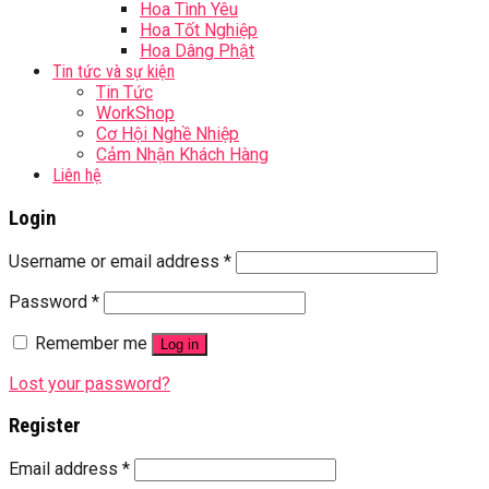
Hoa Tình Yêu
Hoa Tốt Nghiệp
Hoa Dâng Phật
Tin tức và sự kiện
Tin Tức
WorkShop
Cơ Hội Nghề Nhiệp
Cảm Nhận Khách Hàng
Liên hệ
Login
Username or email address
*
Password
*
Remember me
Log in
Lost your password?
Register
Email address
*