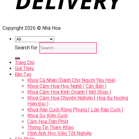
Copyright 2026 © Nhà Hoa
Search for:
Trang Chủ
Giới Thiệu
Đào Tạo
Khoá Cá Nhân (Dành Cho Người Yêu Hoa)
Khoá Cắm Hoa Học Nghề ( Căn Bản )
Khoá Cắm Hoa Kinh Doanh ( Mở Shop )
Khoá Cắm Hoa Chuyên Nghiệp ( Hoa Xu Hướng
Hiện Đại )
Khoá Ráp Cưới Rồng Phụng ( Lớp Ráp Cưới )
Khoá Sự Kiện Cưới
Cắm Hoa Dân Phật
Thông Tin Tham Khảo
Hình Ảnh Học Viên Tốt Nghiệp