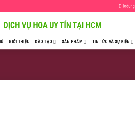
ladun
DỊCH VỤ HOA UY TÍN TẠI HCM
HỦ
GIỚI THIỆU
ĐÀO TẠO
SẢN PHẨM
TIN TỨC VÀ SỰ KIỆN