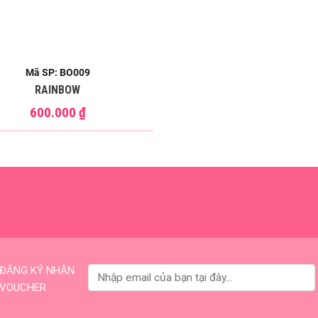
Mã SP: BO009
RAINBOW
600.000
₫
ĐĂNG KÝ NHẬN
VOUCHER