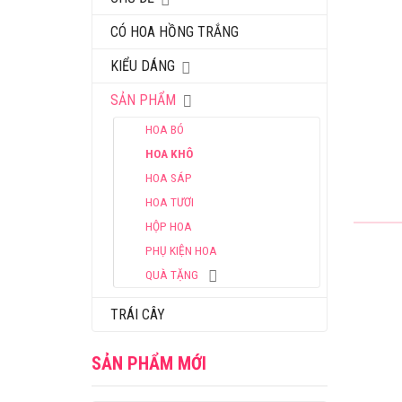
CÓ HOA HỒNG TRẮNG
KIỂU DÁNG
SẢN PHẨM
HOA BÓ
HOA KHÔ
HOA SÁP
HOA TƯƠI
HỘP HOA
PHỤ KIỆN HOA
QUÀ TẶNG
TRÁI CÂY
SẢN PHẨM MỚI