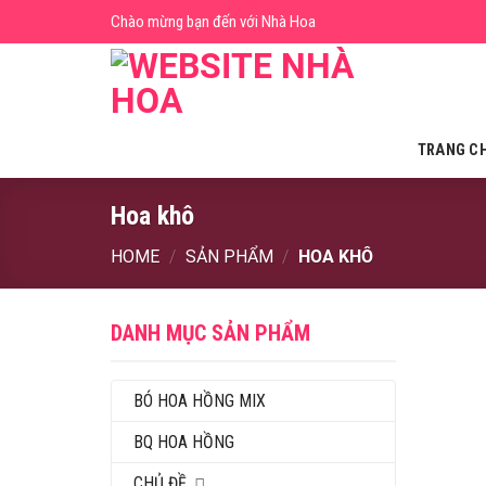
Skip
Chào mừng bạn đến với Nhà Hoa
to
content
TRANG C
Hoa khô
HOME
/
SẢN PHẨM
/
HOA KHÔ
DANH MỤC SẢN PHẨM
BÓ HOA HỒNG MIX
BQ HOA HỒNG
CHỦ ĐỀ