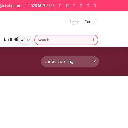
g@nhahoa.vn
028.5678.6668
Login
Cart
Search
LIÊN HỆ
for: