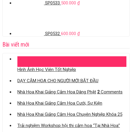
SP0533
500.000
₫
SP0532
600.000
₫
Bài viết mới
04
Th11
Hình Ảnh Học Viên Tốt Nghiệp
DẠY CẮM HOA CHO NGƯỜI MỚI BẮT ĐẦU
Nhà Hoa Khai Giảng Cắm Hoa Dâng Phật
2
Comments
Nhà Hoa Khai Giảng Cắm Hoa Cưới, Sự Kiện
Nhà Hoa Khai Giảng Cắm Hoa Chuyên Nghiệp Khóa 25
Trải nghiệm Workshop hội thi cắm hoa “Tại Nhà Hoa”