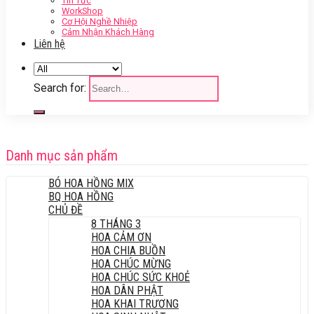
Tin Tức
WorkShop
Cơ Hội Nghề Nhiệp
Cảm Nhận Khách Hàng
Liên hệ
Search for:
Danh mục sản phẩm
BÓ HOA HỒNG MIX
BQ HOA HỒNG
CHỦ ĐỀ
8 THÁNG 3
HOA CẢM ƠN
HOA CHIA BUỒN
HOA CHÚC MỪNG
HOA CHÚC SỨC KHOẺ
HOA DÂN PHẬT
HOA KHAI TRƯƠNG