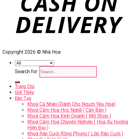
Copyright 2026 © Nhà Hoa
Search for:
Trang Chủ
Giới Thiệu
Đào Tạo
Khoá Cá Nhân (Dành Cho Người Yêu Hoa)
Khoá Cắm Hoa Học Nghề ( Căn Bản )
Khoá Cắm Hoa Kinh Doanh ( Mở Shop )
Khoá Cắm Hoa Chuyên Nghiệp ( Hoa Xu Hướng
Hiện Đại )
Khoá Ráp Cưới Rồng Phụng ( Lớp Ráp Cưới )