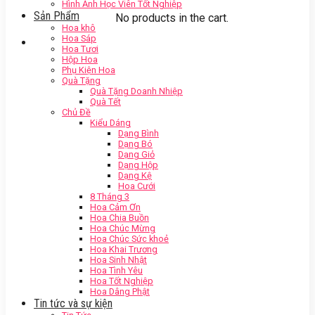
Hình Ảnh Học Viên Tốt Nghiệp
Sản Phẩm
No products in the cart.
Hoa khô
Hoa Sáp
Hoa Tươi
Hộp Hoa
Phụ Kiện Hoa
Quà Tặng
Quà Tặng Doanh Nhiệp
Quà Tết
Chủ Đề
Kiểu Dáng
Dạng Bình
Dạng Bó
Dạng Giỏ
Dạng Hộp
Dạng Kệ
Hoa Cưới
8 Tháng 3
Hoa Cảm Ơn
Hoa Chia Buồn
Hoa Chúc Mừng
Hoa Chúc Sức khoẻ
Hoa Khai Trương
Hoa Sinh Nhật
Hoa Tình Yêu
Hoa Tốt Nghiệp
Hoa Dâng Phật
Tin tức và sự kiện