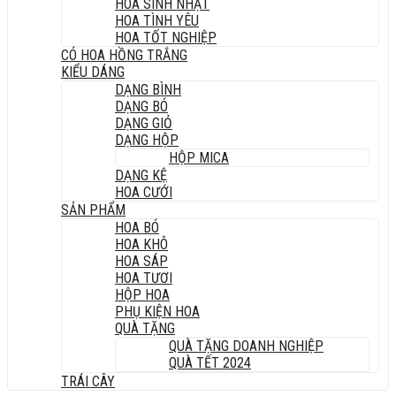
HOA SINH NHẬT
HOA TÌNH YÊU
HOA TỐT NGHIỆP
CÓ HOA HỒNG TRẮNG
KIỂU DÁNG
DẠNG BÌNH
DẠNG BÓ
DẠNG GIỎ
DẠNG HỘP
HỘP MICA
DẠNG KỆ
HOA CƯỚI
SẢN PHẨM
HOA BÓ
HOA KHÔ
HOA SÁP
HOA TƯƠI
HỘP HOA
PHỤ KIỆN HOA
QUÀ TẶNG
QUÀ TẶNG DOANH NGHIỆP
QUÀ TẾT 2024
TRÁI CÂY