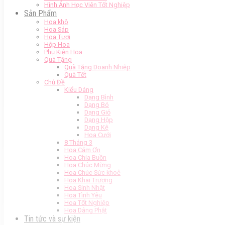
Hình Ảnh Học Viên Tốt Nghiệp
Sản Phẩm
Hoa khô
Hoa Sáp
Hoa Tươi
Hộp Hoa
Phụ Kiện Hoa
Quà Tặng
Quà Tặng Doanh Nhiệp
Quà Tết
Chủ Đề
Kiểu Dáng
Dạng Bình
Dạng Bó
Dạng Giỏ
Dạng Hộp
Dạng Kệ
Hoa Cưới
8 Tháng 3
Hoa Cảm Ơn
Hoa Chia Buồn
Hoa Chúc Mừng
Hoa Chúc Sức khoẻ
Hoa Khai Trương
Hoa Sinh Nhật
Hoa Tình Yêu
Hoa Tốt Nghiệp
Hoa Dâng Phật
Tin tức và sự kiện