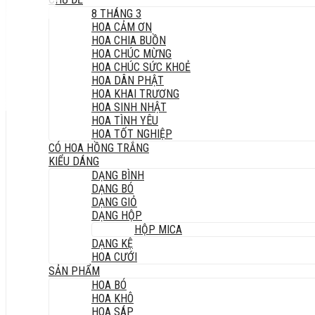
8 THÁNG 3
HOA CẢM ƠN
HOA CHIA BUỒN
HOA CHÚC MỪNG
HOA CHÚC SỨC KHOẺ
HOA DÂN PHẬT
HOA KHAI TRƯƠNG
HOA SINH NHẬT
HOA TÌNH YÊU
HOA TỐT NGHIỆP
CÓ HOA HỒNG TRẮNG
KIỂU DÁNG
DẠNG BÌNH
DẠNG BÓ
DẠNG GIỎ
DẠNG HỘP
HỘP MICA
DẠNG KỆ
HOA CƯỚI
SẢN PHẨM
HOA BÓ
HOA KHÔ
HOA SÁP