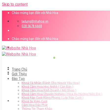
Skip to content
Chào mừng bạn đến với Nhà Hoa
ladung@nhahoa.vn
028.5678.6668
Chào mừng bạn đến với Nhà Hoa
Trang Chủ
Giới Thiệu
Đào Tạo
Khoá Cá Nhân (Dành Cho Người Yêu Hoa)
Khoá Cắm Hoa Học Nghề ( Căn Bản )
Khoá Cắm Hoa Kinh Doanh ( Mở Shop )
Khoá Cắm Hoa Chuyên Nghiệp ( Hoa Xu Hướng Hiện Đại )
Khoá Ráp Cưới Rồng Phụng ( Lớp Ráp Cưới )
Khoá Sự Kiện Cưới
Cắm Hoa Dân Phật
Thông Tin Tham Khảo