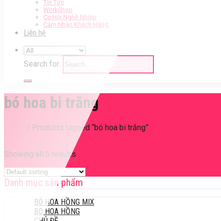
Tin Tức
WorkShop
Cơ Hội Nghề Nhiệp
Cảm Nhận Khách Hàng
Liên hệ
Search for:
bó hoa bi trắng
Home
/
Products tagged “bó hoa bi trắng”
Filter
Showing all 5 results
Danh mục sản phẩm
BÓ HOA HỒNG MIX
BQ HOA HỒNG
CHỦ ĐỀ