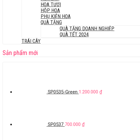
HOA TƯƠI
HỘP HOA
PHỤ KIỆN HOA
QUÀ TẶNG
QUÀ TẶNG DOANH NGHIỆP
QUÀ TẾT 2024
TRÁI CÂY
Sản phẩm mới
SP0535-Green
1.200.000
₫
SP0537
700.000
₫