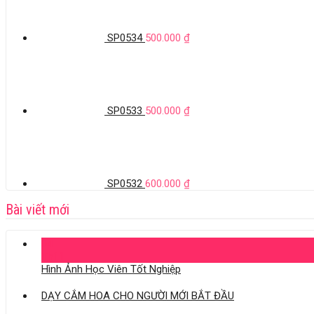
SP0534
500.000
₫
SP0533
500.000
₫
SP0532
600.000
₫
Bài viết mới
04
Th11
Hình Ảnh Học Viên Tốt Nghiệp
DẠY CẮM HOA CHO NGƯỜI MỚI BẮT ĐẦU