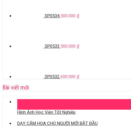
SP0534
500.000
₫
SP0533
500.000
₫
SP0532
600.000
₫
Bài viết mới
04
Th11
Hình Ảnh Học Viên Tốt Nghiệp
DẠY CẮM HOA CHO NGƯỜI MỚI BẮT ĐẦU