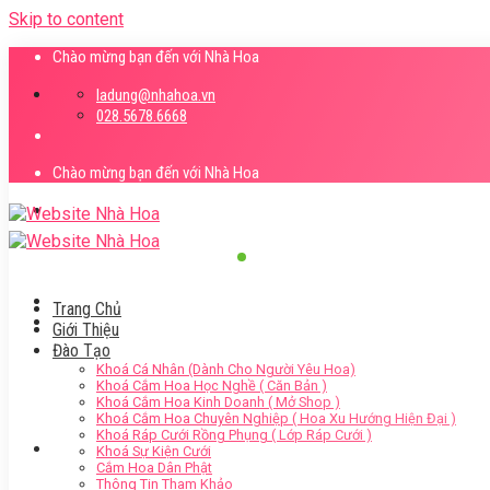
Skip to content
Chào mừng bạn đến với Nhà Hoa
ladung@nhahoa.vn
028.5678.6668
Chào mừng bạn đến với Nhà Hoa
Trang Chủ
Giới Thiệu
Đào Tạo
Khoá Cá Nhân (Dành Cho Người Yêu Hoa)
Khoá Cắm Hoa Học Nghề ( Căn Bản )
Khoá Cắm Hoa Kinh Doanh ( Mở Shop )
Khoá Cắm Hoa Chuyên Nghiệp ( Hoa Xu Hướng Hiện Đại )
Khoá Ráp Cưới Rồng Phụng ( Lớp Ráp Cưới )
Khoá Sự Kiện Cưới
Cắm Hoa Dân Phật
Thông Tin Tham Khảo