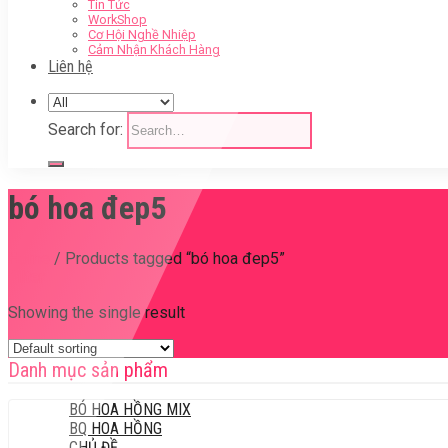
Tin Tức
WorkShop
Cơ Hội Nghề Nhiệp
Cảm Nhận Khách Hàng
Liên hệ
Search for:
bó hoa đep5
Home
/
Products tagged “bó hoa đep5”
Filter
Showing the single result
Danh mục sản phẩm
BÓ HOA HỒNG MIX
BQ HOA HỒNG
CHỦ ĐỀ