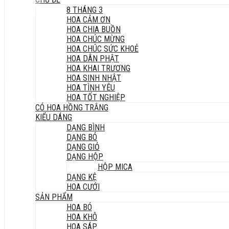
8 THÁNG 3
HOA CẢM ƠN
HOA CHIA BUỒN
HOA CHÚC MỪNG
HOA CHÚC SỨC KHOẺ
HOA DÂN PHẬT
HOA KHAI TRƯƠNG
HOA SINH NHẬT
HOA TÌNH YÊU
HOA TỐT NGHIỆP
CÓ HOA HỒNG TRẮNG
KIỂU DÁNG
DẠNG BÌNH
DẠNG BÓ
DẠNG GIỎ
DẠNG HỘP
HỘP MICA
DẠNG KỆ
HOA CƯỚI
SẢN PHẨM
HOA BÓ
HOA KHÔ
HOA SÁP