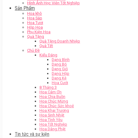
Hình Ảnh Học Viên Tốt Nghiệp
Sản Phẩm
Hoa khô
Hoa Sáp
Hoa Tươi
Hộp Hoa
Phụ Kiện Hoa
Quà Tặng
Quà Tặng Doanh Nhiệp
Quà Tết
Chủ Đề
Kiểu Dáng
Dạng Bình
Dạng Bó
Dạng Giỏ
Dạng Hộp
Dạng Kệ
Hoa Cưới
8 Tháng 3
Hoa Cảm Ơn
Hoa Chia Buồn
Hoa Chúc Mừng
Hoa Chúc Sức khoẻ
Hoa Khai Trương
Hoa Sinh Nhật
Hoa Tình Yêu
Hoa Tốt Nghiệp
Hoa Dâng Phật
Tin tức và sự kiện