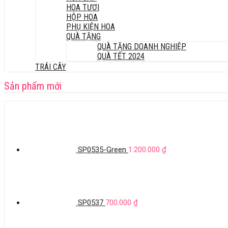
HOA TƯƠI
HỘP HOA
PHỤ KIỆN HOA
QUÀ TẶNG
QUÀ TẶNG DOANH NGHIỆP
QUÀ TẾT 2024
TRÁI CÂY
Sản phẩm mới
SP0535-Green
1.200.000
₫
SP0537
700.000
₫