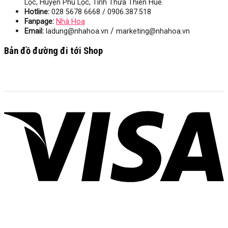
Lộc, Huyện Phú Lộc, Tình Thừa Thiên Huế.
Hotline:
028 5678 6668 / 0906.387.518
Fanpage:
Nhà Hoa
/
Email:
ladung@nhahoa.vn
marketing@nhahoa.vn
Bản đồ đường đi tới Shop