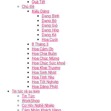
Quà Tết
Chủ Đề
Kiểu Dáng
Dạng Bình
Dạng Bó
Dạng Giỏ
Dạng Hộp
Dạng Kệ
Hoa Cưới
8 Tháng 3
Hoa Cảm Ơn
Hoa Chia Buồn
Hoa Chúc Mừng
Hoa Chúc Sức khoẻ
Hoa Khai Trương
Hoa Sinh Nhật
Hoa Tình Yêu
Hoa Tốt Nghiệp
Hoa Dâng Phật
Tin tức và sự kiện
Tin Tức
WorkShop
Cơ Hội Nghề Nhiệp
Cảm Nhận Khách Hàng