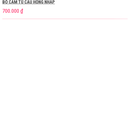
BÓ CẨM TÚ CẦU HỒNG NHẬP
700.000
₫