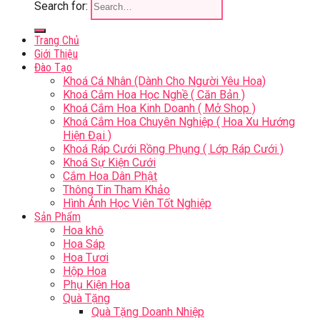
Search for:
Trang Chủ
Giới Thiệu
Đào Tạo
Khoá Cá Nhân (Dành Cho Người Yêu Hoa)
Khoá Cắm Hoa Học Nghề ( Căn Bản )
Khoá Cắm Hoa Kinh Doanh ( Mở Shop )
Khoá Cắm Hoa Chuyên Nghiệp ( Hoa Xu Hướng
Hiện Đại )
Khoá Ráp Cưới Rồng Phụng ( Lớp Ráp Cưới )
Khoá Sự Kiện Cưới
Cắm Hoa Dân Phật
Thông Tin Tham Khảo
Hình Ảnh Học Viên Tốt Nghiệp
Sản Phẩm
Hoa khô
Hoa Sáp
Hoa Tươi
Hộp Hoa
Phụ Kiện Hoa
Quà Tặng
Quà Tặng Doanh Nhiệp