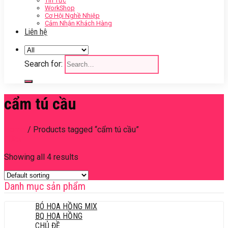
Tin Tức
WorkShop
Cơ Hội Nghề Nhiệp
Cảm Nhận Khách Hàng
Liên hệ
Search for:
cẩm tú cầu
Home
/
Products tagged “cẩm tú cầu”
Filter
Showing all 4 results
Danh mục sản phẩm
BÓ HOA HỒNG MIX
BQ HOA HỒNG
CHỦ ĐỀ