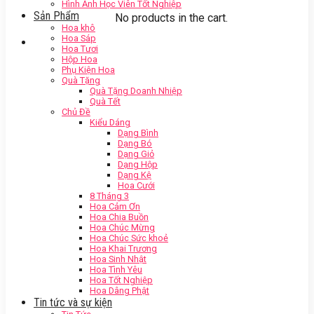
Hình Ảnh Học Viên Tốt Nghiệp
Sản Phẩm
No products in the cart.
Hoa khô
Hoa Sáp
Hoa Tươi
Hộp Hoa
Phụ Kiện Hoa
Quà Tặng
Quà Tặng Doanh Nhiệp
Quà Tết
Chủ Đề
Kiểu Dáng
Dạng Bình
Dạng Bó
Dạng Giỏ
Dạng Hộp
Dạng Kệ
Hoa Cưới
8 Tháng 3
Hoa Cảm Ơn
Hoa Chia Buồn
Hoa Chúc Mừng
Hoa Chúc Sức khoẻ
Hoa Khai Trương
Hoa Sinh Nhật
Hoa Tình Yêu
Hoa Tốt Nghiệp
Hoa Dâng Phật
Tin tức và sự kiện