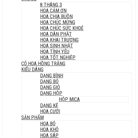
8 THÁNG 3
HOA CẢM ƠN
HOA CHIA BUỒN
HOA CHÚC MỪNG
HOA CHÚC SỨC KHOẺ
HOA DÂN PHẬT
HOA KHAI TRƯƠNG
HOA SINH NHẬT
HOA TÌNH YÊU
HOA TỐT NGHIỆP
CÓ HOA HỒNG TRẮNG
KIỂU DÁNG
DẠNG BÌNH
DẠNG BÓ
DẠNG GIỎ
DẠNG HỘP
HỘP MICA
DẠNG KỆ
HOA CƯỚI
SẢN PHẨM
HOA BÓ
HOA KHÔ
HOA SÁP