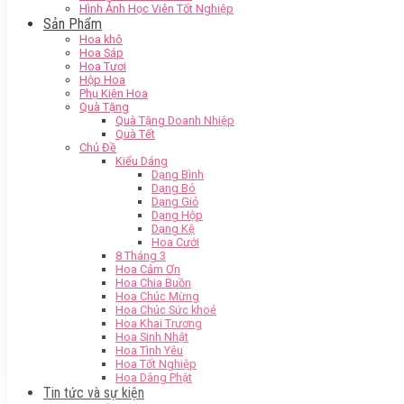
Hình Ảnh Học Viên Tốt Nghiệp
Sản Phẩm
Hoa khô
Hoa Sáp
Hoa Tươi
Hộp Hoa
Phụ Kiện Hoa
Quà Tặng
Quà Tặng Doanh Nhiệp
Quà Tết
Chủ Đề
Kiểu Dáng
Dạng Bình
Dạng Bó
Dạng Giỏ
Dạng Hộp
Dạng Kệ
Hoa Cưới
8 Tháng 3
Hoa Cảm Ơn
Hoa Chia Buồn
Hoa Chúc Mừng
Hoa Chúc Sức khoẻ
Hoa Khai Trương
Hoa Sinh Nhật
Hoa Tình Yêu
Hoa Tốt Nghiệp
Hoa Dâng Phật
Tin tức và sự kiện