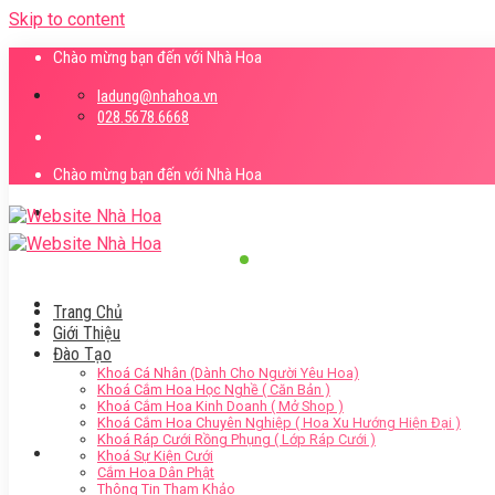
Skip to content
Chào mừng bạn đến với Nhà Hoa
ladung@nhahoa.vn
028.5678.6668
Chào mừng bạn đến với Nhà Hoa
Trang Chủ
Giới Thiệu
Đào Tạo
Khoá Cá Nhân (Dành Cho Người Yêu Hoa)
Khoá Cắm Hoa Học Nghề ( Căn Bản )
Khoá Cắm Hoa Kinh Doanh ( Mở Shop )
Khoá Cắm Hoa Chuyên Nghiệp ( Hoa Xu Hướng Hiện Đại )
Khoá Ráp Cưới Rồng Phụng ( Lớp Ráp Cưới )
Khoá Sự Kiện Cưới
Cắm Hoa Dân Phật
Thông Tin Tham Khảo