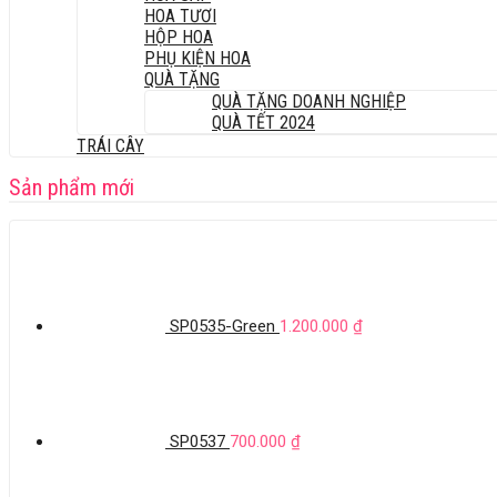
HOA TƯƠI
HỘP HOA
PHỤ KIỆN HOA
QUÀ TẶNG
QUÀ TẶNG DOANH NGHIỆP
QUÀ TẾT 2024
TRÁI CÂY
Sản phẩm mới
SP0535-Green
1.200.000
₫
SP0537
700.000
₫