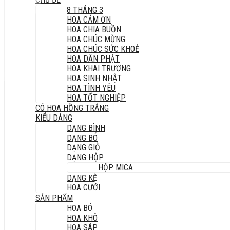
8 THÁNG 3
HOA CẢM ƠN
HOA CHIA BUỒN
HOA CHÚC MỪNG
HOA CHÚC SỨC KHOẺ
HOA DÂN PHẬT
HOA KHAI TRƯƠNG
HOA SINH NHẬT
HOA TÌNH YÊU
HOA TỐT NGHIỆP
CÓ HOA HỒNG TRẮNG
KIỂU DÁNG
DẠNG BÌNH
DẠNG BÓ
DẠNG GIỎ
DẠNG HỘP
HỘP MICA
DẠNG KỆ
HOA CƯỚI
SẢN PHẨM
HOA BÓ
HOA KHÔ
HOA SÁP