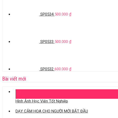
SP0534
500.000
₫
SP0533
500.000
₫
SP0532
600.000
₫
Bài viết mới
04
Th11
Hình Ảnh Học Viên Tốt Nghiệp
DẠY CẮM HOA CHO NGƯỜI MỚI BẮT ĐẦU