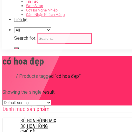
Tin Tức
WorkShop
Cơ Hội Nghề Nhiệp
Cảm Nhận Khách Hàng
Liên hệ
Search for:
có hoa đẹp
Home
/
Products tagged “có hoa đẹp”
Filter
Showing the single result
Danh mục sản phẩm
BÓ HOA HỒNG MIX
BQ HOA HỒNG
CHỦ ĐỀ