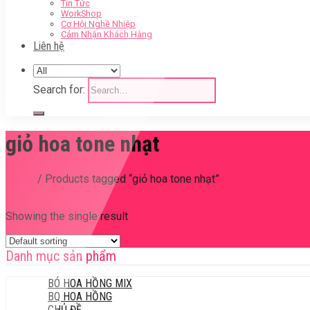
Tin Tức
WorkShop
Cơ Hội Nghề Nhiệp
Cảm Nhận Khách Hàng
Liên hệ
Search for:
giỏ hoa tone nhạt
Home
/
Products tagged “giỏ hoa tone nhạt”
Filter
Showing the single result
Danh mục sản phẩm
BÓ HOA HỒNG MIX
BQ HOA HỒNG
CHỦ ĐỀ