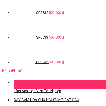
SP0534
500.000
₫
SP0533
500.000
₫
SP0532
600.000
₫
Bài viết mới
04
Th11
Hình Ảnh Học Viên Tốt Nghiệp
DẠY CẮM HOA CHO NGƯỜI MỚI BẮT ĐẦU