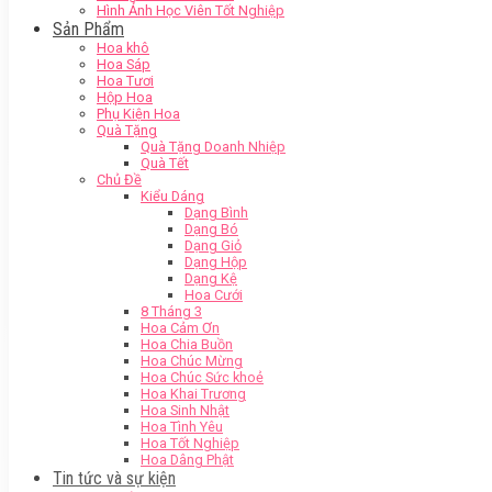
Hình Ảnh Học Viên Tốt Nghiệp
Sản Phẩm
Hoa khô
Hoa Sáp
Hoa Tươi
Hộp Hoa
Phụ Kiện Hoa
Quà Tặng
Quà Tặng Doanh Nhiệp
Quà Tết
Chủ Đề
Kiểu Dáng
Dạng Bình
Dạng Bó
Dạng Giỏ
Dạng Hộp
Dạng Kệ
Hoa Cưới
8 Tháng 3
Hoa Cảm Ơn
Hoa Chia Buồn
Hoa Chúc Mừng
Hoa Chúc Sức khoẻ
Hoa Khai Trương
Hoa Sinh Nhật
Hoa Tình Yêu
Hoa Tốt Nghiệp
Hoa Dâng Phật
Tin tức và sự kiện