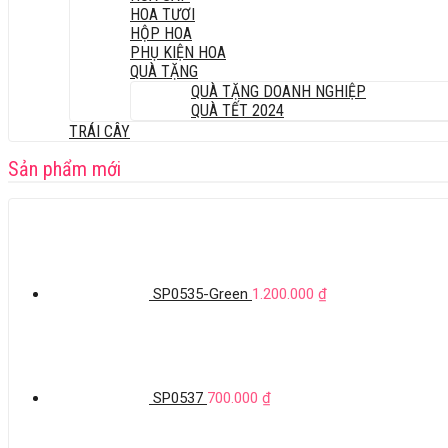
HOA TƯƠI
HỘP HOA
PHỤ KIỆN HOA
QUÀ TẶNG
QUÀ TẶNG DOANH NGHIỆP
QUÀ TẾT 2024
TRÁI CÂY
Sản phẩm mới
SP0535-Green
1.200.000
₫
SP0537
700.000
₫