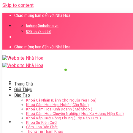
Skip to content
Chào mừng bạn đến với Nhà Hoa
ladung@nhahoa.vn
028.5678.6668
Chào mừng bạn đến với Nhà Hoa
Trang Chủ
Giới Thiệu
Đào Tạo
Khoá Cá Nhân (Dành Cho Người Yêu Hoa)
Khoá Cắm Hoa Học Nghề ( Căn Bản )
Khoá Cắm Hoa Kinh Doanh ( Mở Shop )
Khoá Cắm Hoa Chuyên Nghiệp ( Hoa Xu Hướng Hiện Đại )
Khoá Ráp Cưới Rồng Phụng ( Lớp Ráp Cưới )
Khoá Sự Kiện Cưới
Cắm Hoa Dân Phật
Thông Tin Tham Khảo