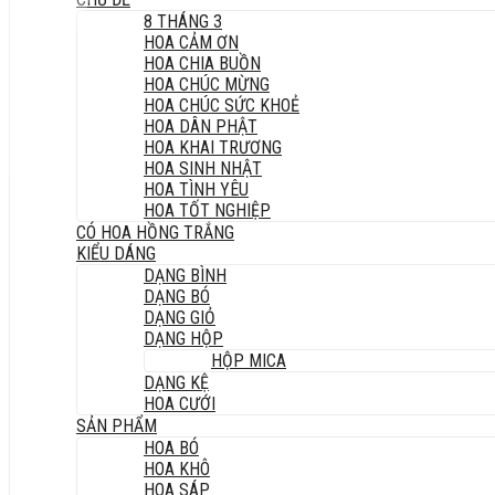
8 THÁNG 3
HOA CẢM ƠN
HOA CHIA BUỒN
HOA CHÚC MỪNG
HOA CHÚC SỨC KHOẺ
HOA DÂN PHẬT
HOA KHAI TRƯƠNG
HOA SINH NHẬT
HOA TÌNH YÊU
HOA TỐT NGHIỆP
CÓ HOA HỒNG TRẮNG
KIỂU DÁNG
DẠNG BÌNH
DẠNG BÓ
DẠNG GIỎ
DẠNG HỘP
HỘP MICA
DẠNG KỆ
HOA CƯỚI
SẢN PHẨM
HOA BÓ
HOA KHÔ
HOA SÁP