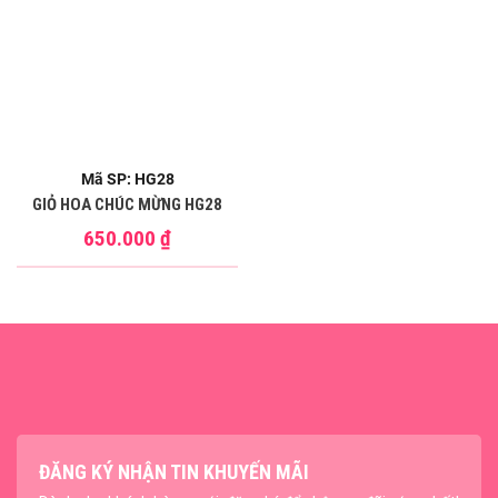
Mã SP: HG28
GIỎ HOA CHÚC MỪNG HG28
650.000
₫
ĐĂNG KÝ NHẬN TIN KHUYẾN MÃI