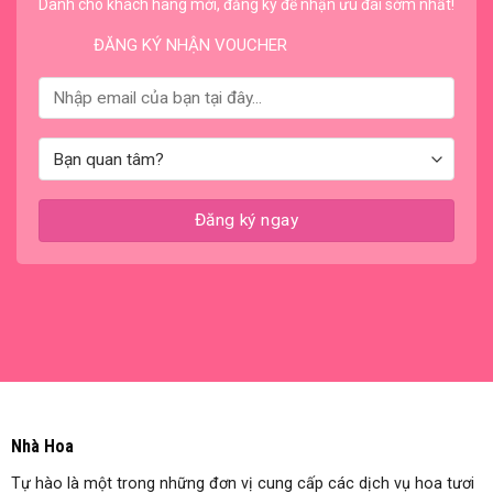
Dành cho khách hàng mới, đăng ký để nhận ưu đãi sớm nhất!
ĐĂNG KÝ NHẬN VOUCHER
Nhà Hoa
Tự hào là một trong những đơn vị cung cấp các dịch vụ hoa tươi