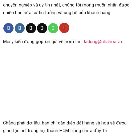
chuyên nghiệp và uy tín nhất, chúng tôi mong muốn nhận được
nhiều hơn nữa sự tin tưởng và ủng hộ của khách hàng.
Mọi ý kiến đóng góp xin gửi về hòm thư:
ladung@nhahoa.vn
Chẳng phải đợi lâu, bạn chỉ cần điện đặt hàng và hoa sẽ được
giao tận nơi trong nội thành HCM trong chưa đầy 1h.