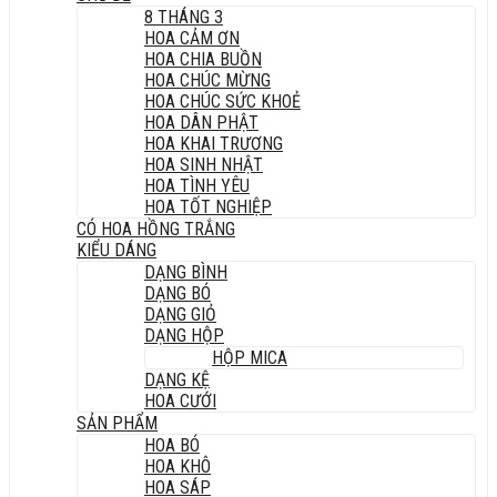
8 THÁNG 3
HOA CẢM ƠN
HOA CHIA BUỒN
HOA CHÚC MỪNG
HOA CHÚC SỨC KHOẺ
HOA DÂN PHẬT
HOA KHAI TRƯƠNG
HOA SINH NHẬT
HOA TÌNH YÊU
HOA TỐT NGHIỆP
CÓ HOA HỒNG TRẮNG
KIỂU DÁNG
DẠNG BÌNH
DẠNG BÓ
DẠNG GIỎ
DẠNG HỘP
HỘP MICA
DẠNG KỆ
HOA CƯỚI
SẢN PHẨM
HOA BÓ
HOA KHÔ
HOA SÁP