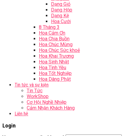
Dạng Giỏ
Dạng Hộp
Dạng Kệ
Hoa Cưới
8 Tháng 3
Hoa Cảm Ơn
Hoa Chia Buồn
Hoa Chúc Mừng
Hoa Chúc Sức khoẻ
Hoa Khai Trương
Hoa Sinh Nhật
Hoa Tình Yêu
Hoa Tốt Nghiệp
Hoa Dâng Phật
Tin tức và sự kiện
Tin Tức
WorkShop
Cơ Hội Nghề Nhiệp
Cảm Nhận Khách Hàng
Liên hệ
Login