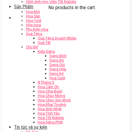
Hình Ảnh Học Viên Tốt Nghiệp
Sản Phẩm
No products in the cart.
Hoa khô
Hoa Sáp
Hoa Tươi
Hộp Hoa
Phụ Kiện Hoa
Quà Tặng
Quà Tặng Doanh Nhiệp
Quà Tết
Chủ Đề
Kiểu Dáng
Dạng Bình
Dạng Bó
Dạng Giỏ
Dạng Hộp
Dạng Kệ
Hoa Cưới
8 Tháng 3
Hoa Cảm Ơn
Hoa Chia Buồn
Hoa Chúc Mừng
Hoa Chúc Sức khoẻ
Hoa Khai Trương
Hoa Sinh Nhật
Hoa Tình Yêu
Hoa Tốt Nghiệp
Hoa Dâng Phật
Tin tức và sự kiện