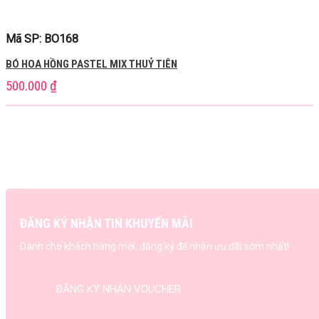
Mã SP: BO168
BÓ HOA HỒNG PASTEL MIX THUỶ TIÊN
500.000
₫
ĐĂNG KÝ NHẬN TIN KHUYẾN MÃI
Dành cho khách hàng mới, đăng ký để nhận ưu đãi sớm nhất!
ĐĂNG KÝ NHẬN VOUCHER