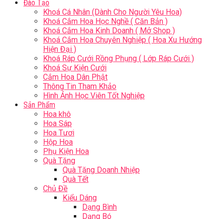
Đào Tạo
Khoá Cá Nhân (Dành Cho Người Yêu Hoa)
Khoá Cắm Hoa Học Nghề ( Căn Bản )
Khoá Cắm Hoa Kinh Doanh ( Mở Shop )
Khoá Cắm Hoa Chuyên Nghiệp ( Hoa Xu Hướng
Hiện Đại )
Khoá Ráp Cưới Rồng Phụng ( Lớp Ráp Cưới )
Khoá Sự Kiện Cưới
Cắm Hoa Dân Phật
Thông Tin Tham Khảo
Hình Ảnh Học Viên Tốt Nghiệp
Sản Phẩm
Hoa khô
Hoa Sáp
Hoa Tươi
Hộp Hoa
Phụ Kiện Hoa
Quà Tặng
Quà Tặng Doanh Nhiệp
Quà Tết
Chủ Đề
Kiểu Dáng
Dạng Bình
Dạng Bó