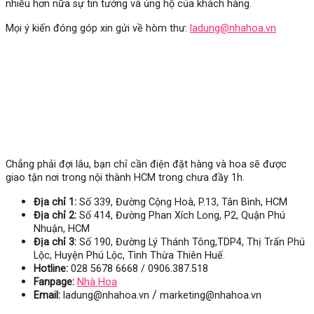
nhiều hơn nữa sự tin tưởng và ủng hộ của khách hàng.
Mọi ý kiến đóng góp xin gửi về hòm thư:
ladung@nhahoa.vn
Chẳng phải đợi lâu, bạn chỉ cần điện đặt hàng và hoa sẽ được
giao tận nơi trong nội thành HCM trong chưa đầy 1h.
Địa chỉ 1:
Số 339, Đường Cộng Hoà, P.13, Tân Bình, HCM
Địa chỉ 2:
Số 414, Đường Phan Xích Long, P2, Quận Phú
Nhuận, HCM
Địa chỉ 3:
Số
190, Đường Lý Thánh Tông,TDP4, Thị Trấn Phú
Lộc, Huyện Phú Lộc, Tình Thừa Thiên Huế.
Hotline:
028 5678 6668 / 0906.387.518
Fanpage:
Nhà Hoa
/
Email:
ladung@nhahoa.vn
marketing@nhahoa.vn