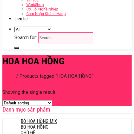
Tin Tức
WorkShop
Cơ Hội Nghề Nhiệp
Cảm Nhận Khách Hàng
Liên hệ
Search for:
HOA HOA HỒNG
Home
/
Products tagged “HOA HOA HỒNG”
Filter
Showing the single result
Danh mục sản phẩm
BÓ HOA HỒNG MIX
BQ HOA HỒNG
CHỦ ĐỀ