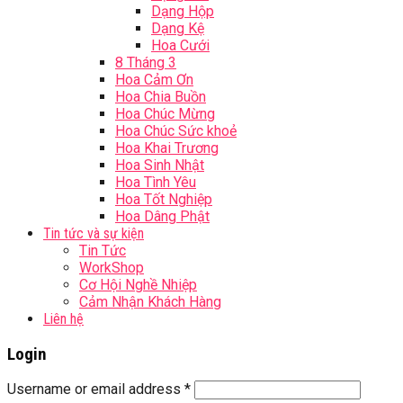
Dạng Hộp
Dạng Kệ
Hoa Cưới
8 Tháng 3
Hoa Cảm Ơn
Hoa Chia Buồn
Hoa Chúc Mừng
Hoa Chúc Sức khoẻ
Hoa Khai Trương
Hoa Sinh Nhật
Hoa Tình Yêu
Hoa Tốt Nghiệp
Hoa Dâng Phật
Tin tức và sự kiện
Tin Tức
WorkShop
Cơ Hội Nghề Nhiệp
Cảm Nhận Khách Hàng
Liên hệ
Login
Username or email address
*