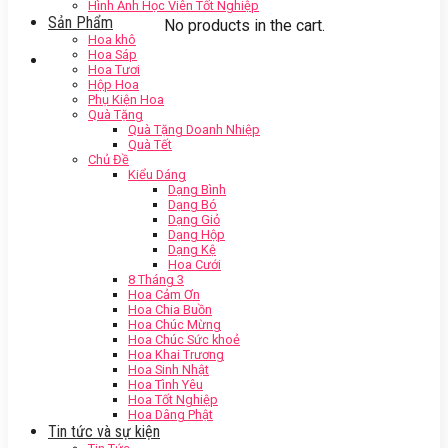
Hình Ảnh Học Viên Tốt Nghiệp
Sản Phẩm
No products in the cart.
Hoa khô
Hoa Sáp
Hoa Tươi
Hộp Hoa
Phụ Kiện Hoa
Quà Tặng
Quà Tặng Doanh Nhiệp
Quà Tết
Chủ Đề
Kiểu Dáng
Dạng Bình
Dạng Bó
Dạng Giỏ
Dạng Hộp
Dạng Kệ
Hoa Cưới
8 Tháng 3
Hoa Cảm Ơn
Hoa Chia Buồn
Hoa Chúc Mừng
Hoa Chúc Sức khoẻ
Hoa Khai Trương
Hoa Sinh Nhật
Hoa Tình Yêu
Hoa Tốt Nghiệp
Hoa Dâng Phật
Tin tức và sự kiện