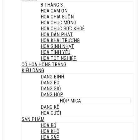
8 THÁNG 3
HOA CẢM ƠN
HOA CHIA BUỒN
HOA CHÚC MỪNG
HOA CHÚC SỨC KHOẺ
HOA DÂN PHẬT
HOA KHAI TRƯƠNG
HOA SINH NHẬT
HOA TÌNH YÊU
HOA TỐT NGHIỆP
CÓ HOA HỒNG TRẮNG
KIỂU DÁNG
DẠNG BÌNH
DẠNG BÓ
DẠNG GIỎ
DẠNG HỘP
HỘP MICA
DẠNG KỆ
HOA CƯỚI
SẢN PHẨM
HOA BÓ
HOA KHÔ
HOA SÁP