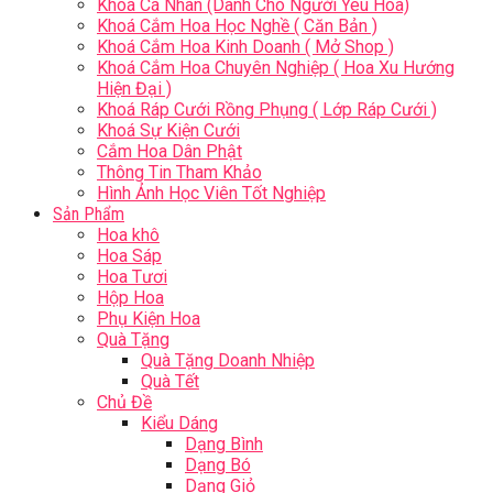
Khoá Cá Nhân (Dành Cho Người Yêu Hoa)
Khoá Cắm Hoa Học Nghề ( Căn Bản )
Khoá Cắm Hoa Kinh Doanh ( Mở Shop )
Khoá Cắm Hoa Chuyên Nghiệp ( Hoa Xu Hướng
Hiện Đại )
Khoá Ráp Cưới Rồng Phụng ( Lớp Ráp Cưới )
Khoá Sự Kiện Cưới
Cắm Hoa Dân Phật
Thông Tin Tham Khảo
Hình Ảnh Học Viên Tốt Nghiệp
Sản Phẩm
Hoa khô
Hoa Sáp
Hoa Tươi
Hộp Hoa
Phụ Kiện Hoa
Quà Tặng
Quà Tặng Doanh Nhiệp
Quà Tết
Chủ Đề
Kiểu Dáng
Dạng Bình
Dạng Bó
Dạng Giỏ