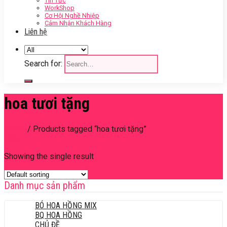
Tin Tức
WorkShop
Cơ Hội Nghề Nhiệp
Cảm Nhận Khách Hàng
Liên hệ
Search for:
hoa tươi tặng
Home
/
Products tagged “hoa tươi tặng”
Filter
Showing the single result
Danh mục sản phẩm
BÓ HOA HỒNG MIX
BQ HOA HỒNG
CHỦ ĐỀ