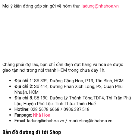
Mọi ý kiến đóng góp xin gửi về hòm thư:
ladung@nhahoa.vn
Chẳng phải đợi lâu, bạn chỉ cần điện đặt hàng và hoa sẽ được
giao tận nơi trong nội thành HCM trong chưa đầy 1h.
Địa chỉ 1:
Số 339, Đường Cộng Hoà, P.13, Tân Bình, HCM
Địa chỉ 2:
Số 414, Đường Phan Xích Long, P2, Quận Phú
Nhuận, HCM
Địa chỉ 3:
Số
190, Đường Lý Thánh Tông,TDP4, Thị Trấn Phú
Lộc, Huyện Phú Lộc, Tình Thừa Thiên Huế.
Hotline:
028 5678 6668 / 0906.387.518
Fanpage:
Nhà Hoa
/
Email:
ladung@nhahoa.vn
marketing@nhahoa.vn
Bản đồ đường đi tới Shop