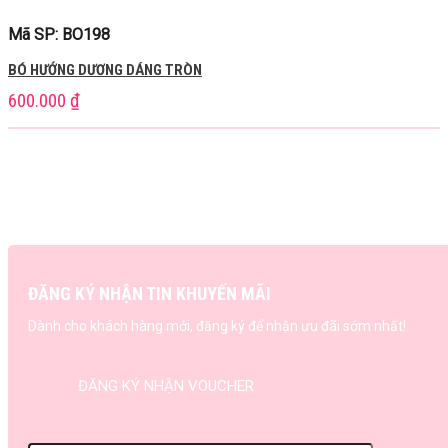
Mã SP: BO198
BÓ HƯỚNG DƯƠNG DÁNG TRÒN
600.000
₫
ĐĂNG KÝ NHẬN TIN KHUYẾN MÃI
Dành cho khách hàng mới, đăng ký để nhận ưu đãi sớm nhất!
ĐĂNG KÝ NHẬN VOUCHER