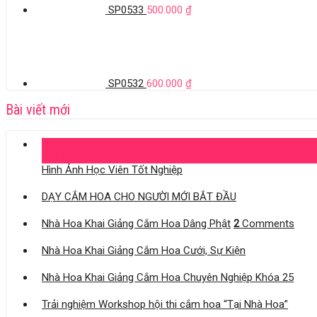
SP0533
500.000
₫
SP0532
600.000
₫
Bài viết mới
04
Th11
Hình Ảnh Học Viên Tốt Nghiệp
DẠY CẮM HOA CHO NGƯỜI MỚI BẮT ĐẦU
Nhà Hoa Khai Giảng Cắm Hoa Dâng Phật
2
Comments
Nhà Hoa Khai Giảng Cắm Hoa Cưới, Sự Kiện
Nhà Hoa Khai Giảng Cắm Hoa Chuyên Nghiệp Khóa 25
Trải nghiệm Workshop hội thi cắm hoa “Tại Nhà Hoa”