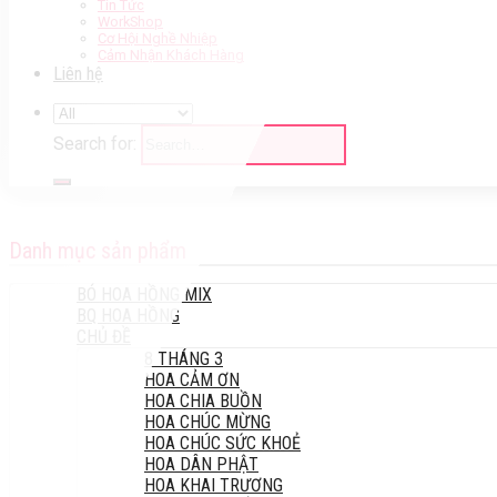
Tin Tức
WorkShop
Cơ Hội Nghề Nhiệp
Cảm Nhận Khách Hàng
Liên hệ
Search for:
Danh mục sản phẩm
BÓ HOA HỒNG MIX
BQ HOA HỒNG
CHỦ ĐỀ
8 THÁNG 3
HOA CẢM ƠN
HOA CHIA BUỒN
HOA CHÚC MỪNG
HOA CHÚC SỨC KHOẺ
HOA DÂN PHẬT
HOA KHAI TRƯƠNG