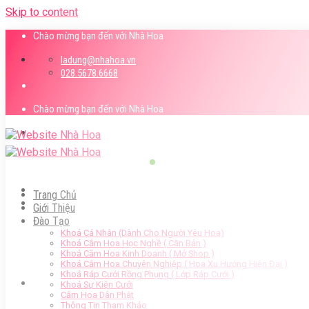
Skip to content
Chào mừng bạn đến với Nhà Hoa
ladung@nhahoa.vn
028.5678.6668
Chào mừng bạn đến với Nhà Hoa
Trang Chủ
Giới Thiệu
Đào Tạo
Khoá Cá Nhân (Dành Cho Người Yêu Hoa)
Khoá Cắm Hoa Học Nghề ( Căn Bản )
Khoá Cắm Hoa Kinh Doanh ( Mở Shop )
Khoá Cắm Hoa Chuyên Nghiệp ( Hoa Xu Hướng Hiện Đại )
Khoá Ráp Cưới Rồng Phụng ( Lớp Ráp Cưới )
Khoá Sự Kiện Cưới
Cắm Hoa Dân Phật
Thông Tin Tham Khảo