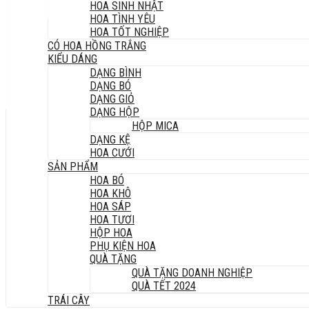
HOA SINH NHẬT
HOA TÌNH YÊU
HOA TỐT NGHIỆP
CÓ HOA HỒNG TRẮNG
KIỂU DÁNG
DẠNG BÌNH
DẠNG BÓ
DẠNG GIỎ
DẠNG HỘP
HỘP MICA
DẠNG KỆ
HOA CƯỚI
SẢN PHẨM
HOA BÓ
HOA KHÔ
HOA SÁP
HOA TƯƠI
HỘP HOA
PHỤ KIỆN HOA
QUÀ TẶNG
QUÀ TẶNG DOANH NGHIỆP
QUÀ TẾT 2024
TRÁI CÂY