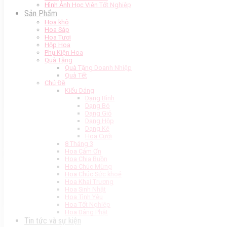
Hình Ảnh Học Viên Tốt Nghiệp
Sản Phẩm
Hoa khô
Hoa Sáp
Hoa Tươi
Hộp Hoa
Phụ Kiện Hoa
Quà Tặng
Quà Tặng Doanh Nhiệp
Quà Tết
Chủ Đề
Kiểu Dáng
Dạng Bình
Dạng Bó
Dạng Giỏ
Dạng Hộp
Dạng Kệ
Hoa Cưới
8 Tháng 3
Hoa Cảm Ơn
Hoa Chia Buồn
Hoa Chúc Mừng
Hoa Chúc Sức khoẻ
Hoa Khai Trương
Hoa Sinh Nhật
Hoa Tình Yêu
Hoa Tốt Nghiệp
Hoa Dâng Phật
Tin tức và sự kiện