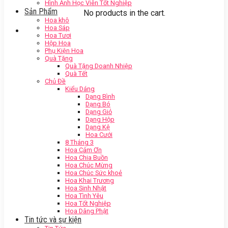
Hình Ảnh Học Viên Tốt Nghiệp
Sản Phẩm
No products in the cart.
Hoa khô
Hoa Sáp
Hoa Tươi
Hộp Hoa
Phụ Kiện Hoa
Quà Tặng
Quà Tặng Doanh Nhiệp
Quà Tết
Chủ Đề
Kiểu Dáng
Dạng Bình
Dạng Bó
Dạng Giỏ
Dạng Hộp
Dạng Kệ
Hoa Cưới
8 Tháng 3
Hoa Cảm Ơn
Hoa Chia Buồn
Hoa Chúc Mừng
Hoa Chúc Sức khoẻ
Hoa Khai Trương
Hoa Sinh Nhật
Hoa Tình Yêu
Hoa Tốt Nghiệp
Hoa Dâng Phật
Tin tức và sự kiện