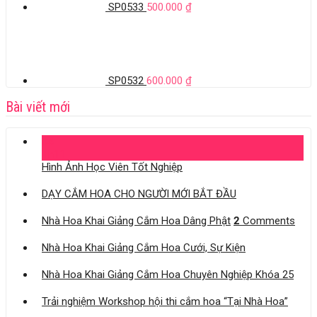
SP0533
500.000
₫
SP0532
600.000
₫
Bài viết mới
04
Th11
Hình Ảnh Học Viên Tốt Nghiệp
DẠY CẮM HOA CHO NGƯỜI MỚI BẮT ĐẦU
Nhà Hoa Khai Giảng Cắm Hoa Dâng Phật
2
Comments
Nhà Hoa Khai Giảng Cắm Hoa Cưới, Sự Kiện
Nhà Hoa Khai Giảng Cắm Hoa Chuyên Nghiệp Khóa 25
Trải nghiệm Workshop hội thi cắm hoa “Tại Nhà Hoa”