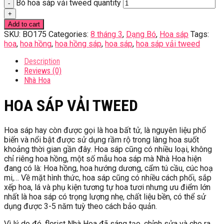
Bó hoa sáp vải tweed quantity
Add to cart
SKU:
BO175
Categories:
8 tháng 3
,
Dạng Bó
,
Hoa sáp
Tags:
hoa
,
hoa hồng
,
hoa hồng sáp
,
hoa sáp
,
hoa sáp vải tweed
Description
Reviews (0)
Nhà Hoa
HOA SÁP VẢI TWEED
Hoa sáp hay còn được gọi là hoa bất tử, là nguyên liệu phổ
biến và nổi bật được sử dụng rầm rộ trong làng hoa suốt
khoảng thời gian gần đây. Hoa sáp cũng có nhiều loại, không
chỉ riêng hoa hồng, một số mẫu hoa sáp mà Nhà Hoa hiện
đang có là: Hoa hồng, hoa hướng dương, cẩm tú cầu, cúc hoạ
mi,… Về mặt hình thức, hoa sáp cũng có nhiều cách phối, sắp
xếp hoa, lá và phụ kiện tương tự hoa tươi nhưng ưu điểm lớn
nhất là hoa sáp có trọng lượng nhẹ, chất liệu bền, có thể sử
dụng được 3-5 năm tuỳ theo cách bảo quản.
Vì lý do đó, florist Nhà Hoa đã sáng tạo, chỉnh sửa và cho ra