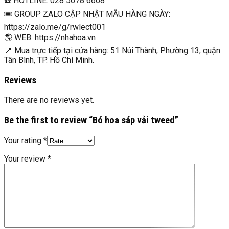
☎️ HOTLINE: 028 5678 6668
🎟 GROUP ZALO CẬP NHẬT MẪU HÀNG NGÀY:
https://zalo.me/g/rwlect001
🌎 WEB: https://nhahoa.vn
📍 Mua trực tiếp tại cửa hàng: 51 Núi Thành, Phường 13, quận
Tân Bình, TP. Hồ Chí Minh.
Reviews
There are no reviews yet.
Be the first to review “Bó hoa sáp vải tweed”
Your rating
*
Your review
*