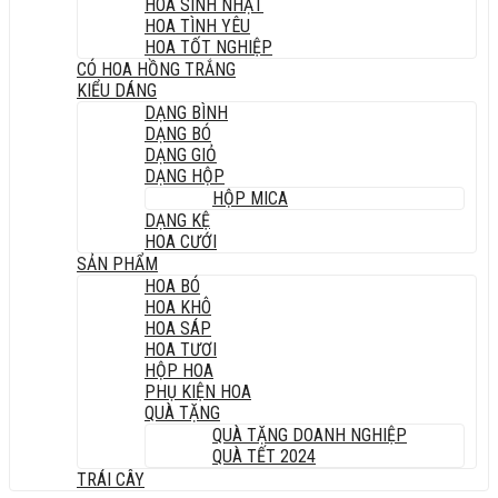
HOA SINH NHẬT
HOA TÌNH YÊU
HOA TỐT NGHIỆP
CÓ HOA HỒNG TRẮNG
KIỂU DÁNG
DẠNG BÌNH
DẠNG BÓ
DẠNG GIỎ
DẠNG HỘP
HỘP MICA
DẠNG KỆ
HOA CƯỚI
SẢN PHẨM
HOA BÓ
HOA KHÔ
HOA SÁP
HOA TƯƠI
HỘP HOA
PHỤ KIỆN HOA
QUÀ TẶNG
QUÀ TẶNG DOANH NGHIỆP
QUÀ TẾT 2024
TRÁI CÂY