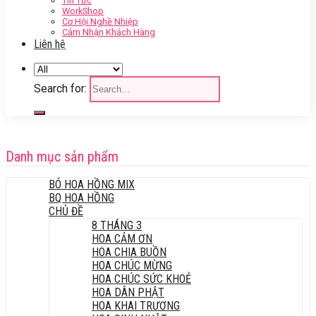
Tin Tức
WorkShop
Cơ Hội Nghề Nhiệp
Cảm Nhận Khách Hàng
Liên hệ
Search for:
Danh mục sản phẩm
BÓ HOA HỒNG MIX
BQ HOA HỒNG
CHỦ ĐỀ
8 THÁNG 3
HOA CẢM ƠN
HOA CHIA BUỒN
HOA CHÚC MỪNG
HOA CHÚC SỨC KHOẺ
HOA DÂN PHẬT
HOA KHAI TRƯƠNG