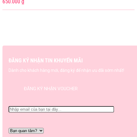
650.000
₫
ĐĂNG KÝ NHẬN TIN KHUYẾN MÃI
Dành cho khách hàng mới, đăng ký để nhận ưu đãi sớm nhất!
ĐĂNG KÝ NHẬN VOUCHER