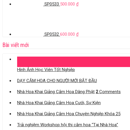
SP0533
500.000
₫
SP0532
600.000
₫
Bài viết mới
04
Th11
Hình Ảnh Học Viên Tốt Nghiệp
DẠY CẮM HOA CHO NGƯỜI MỚI BẮT ĐẦU
Nhà Hoa Khai Giảng Cắm Hoa Dâng Phật
2
Comments
Nhà Hoa Khai Giảng Cắm Hoa Cưới, Sự Kiện
Nhà Hoa Khai Giảng Cắm Hoa Chuyên Nghiệp Khóa 25
Trải nghiệm Workshop hội thi cắm hoa “Tại Nhà Hoa”