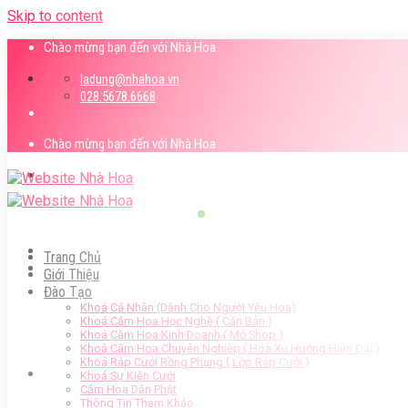
Skip to content
Chào mừng bạn đến với Nhà Hoa
ladung@nhahoa.vn
028.5678.6668
Chào mừng bạn đến với Nhà Hoa
Trang Chủ
Giới Thiệu
Đào Tạo
Khoá Cá Nhân (Dành Cho Người Yêu Hoa)
Khoá Cắm Hoa Học Nghề ( Căn Bản )
Khoá Cắm Hoa Kinh Doanh ( Mở Shop )
Khoá Cắm Hoa Chuyên Nghiệp ( Hoa Xu Hướng Hiện Đại )
Khoá Ráp Cưới Rồng Phụng ( Lớp Ráp Cưới )
Khoá Sự Kiện Cưới
Cắm Hoa Dân Phật
Thông Tin Tham Khảo