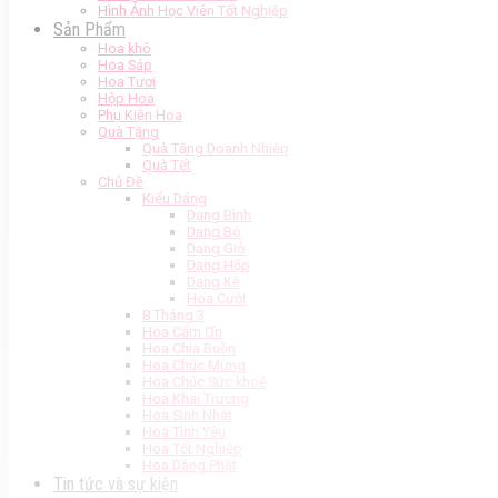
Hình Ảnh Học Viên Tốt Nghiệp
Sản Phẩm
Hoa khô
Hoa Sáp
Hoa Tươi
Hộp Hoa
Phụ Kiện Hoa
Quà Tặng
Quà Tặng Doanh Nhiệp
Quà Tết
Chủ Đề
Kiểu Dáng
Dạng Bình
Dạng Bó
Dạng Giỏ
Dạng Hộp
Dạng Kệ
Hoa Cưới
8 Tháng 3
Hoa Cảm Ơn
Hoa Chia Buồn
Hoa Chúc Mừng
Hoa Chúc Sức khoẻ
Hoa Khai Trương
Hoa Sinh Nhật
Hoa Tình Yêu
Hoa Tốt Nghiệp
Hoa Dâng Phật
Tin tức và sự kiện