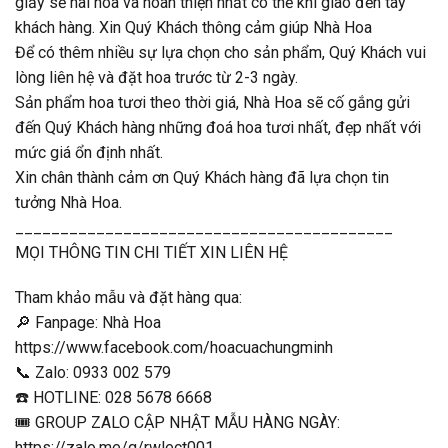
giấy sẽ hài hoà và hoàn thiện nhất có thể khi giao đến tay
khách hàng. Xin Quý Khách thông cảm giúp Nhà Hoa
Để có thêm nhiều sự lựa chọn cho sản phẩm, Quý Khách vui
lòng liên hệ và đặt hoa trước từ 2-3 ngày.
Sản phẩm hoa tươi theo thời giá, Nhà Hoa sẽ cố gắng gửi
đến Quý Khách hàng những đoá hoa tươi nhất, đẹp nhất với
mức giá ổn định nhất.
Xin chân thành cảm ơn Quý Khách hàng đã lựa chọn tin
tưởng Nhà Hoa.
__________________________________________
MỌI THÔNG TIN CHI TIẾT XIN LIÊN HỆ
Tham khảo mẫu và đặt hàng qua:
🔎 Fanpage: Nhà Hoa
https://www.facebook.com/hoacuachungminh
📞 Zalo: 0933 002 579
☎️ HOTLINE: 028 5678 6668
🎟 GROUP ZALO CẬP NHẬT MẪU HÀNG NGÀY:
https://zalo.me/g/rwlect001