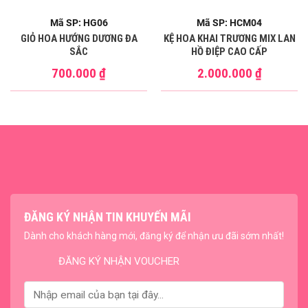
Mã SP: HG06
Mã SP: HCM04
GIỎ HOA HƯỚNG DƯƠNG ĐA
KỆ HOA KHAI TRƯƠNG MIX LAN
SẮC
HỒ ĐIỆP CAO CẤP
700.000
₫
2.000.000
₫
ĐĂNG KÝ NHẬN TIN KHUYẾN MÃI
Dành cho khách hàng mới, đăng ký để nhận ưu đãi sớm nhất!
ĐĂNG KÝ NHẬN VOUCHER