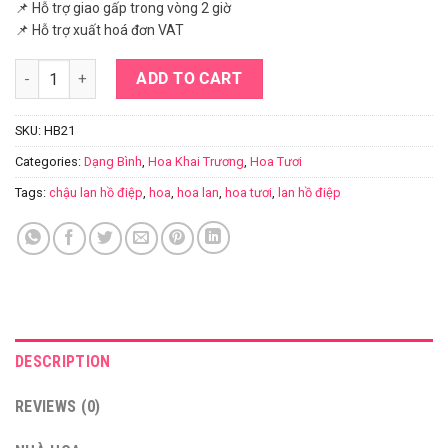
📌 Hỗ trợ giao gấp trong vòng 2 giờ
📌 Hỗ trợ xuất hoá đơn VAT
Chậu han hồ điệp trắng 8 nhánh quantity
ADD TO CART
SKU:
HB21
Categories:
Dạng Bình
,
Hoa Khai Trương
,
Hoa Tươi
Tags:
chậu lan hồ điệp
,
hoa
,
hoa lan
,
hoa tươi
,
lan hồ điệp
DESCRIPTION
REVIEWS (0)