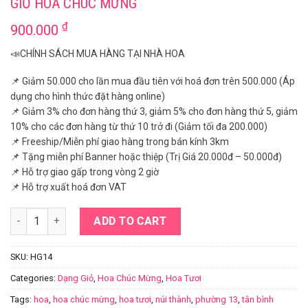
GIỎ HOA CHÚC MỪNG
₫
900.000
📣CHÍNH SÁCH MUA HÀNG TẠI NHÀ HOA
📌 Giảm 50.000 cho lần mua đầu tiên với hoá đơn trên 500.000 (Áp
dụng cho hình thức đặt hàng online)
📌 Giảm 3% cho đơn hàng thứ 3, giảm 5% cho đơn hàng thứ 5, giảm
10% cho các đơn hàng từ thứ 10 trở đi (Giảm tối đa 200.000)
📌 Freeship/Miễn phí giao hàng trong bán kính 3km
📌 Tặng miễn phí Banner hoặc thiệp (Trị Giá 20.000đ – 50.000đ)
📌 Hỗ trợ giao gấp trong vòng 2 giờ
📌 Hỗ trợ xuất hoá đơn VAT
Giỏ hoa chúc mừng quantity
ADD TO CART
SKU:
HG14
Categories:
Dạng Giỏ
,
Hoa Chúc Mừng
,
Hoa Tươi
Tags:
hoa
,
hoa chúc mừng
,
hoa tươi
,
núi thành
,
phường 13
,
tân bình