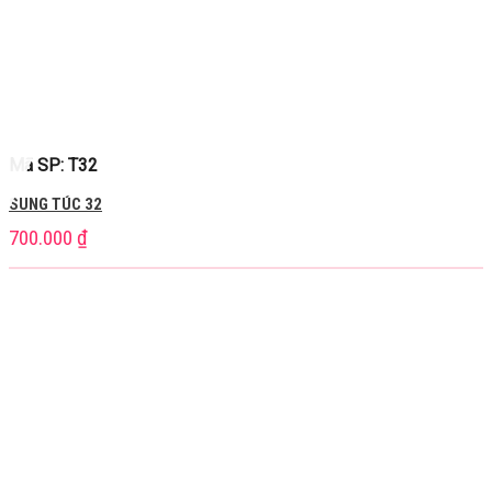
Mã SP: T32
SUNG TÚC 32
700.000
₫