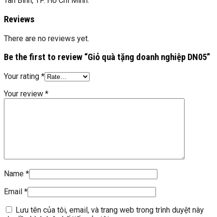
Tân Bình, TP. Hồ Chí Minh.
Reviews
There are no reviews yet.
Be the first to review “Giỏ quà tặng doanh nghiệp DN05”
Your rating
*
Your review
*
Name
*
Email
*
Lưu tên của tôi, email, và trang web trong trình duyệt này