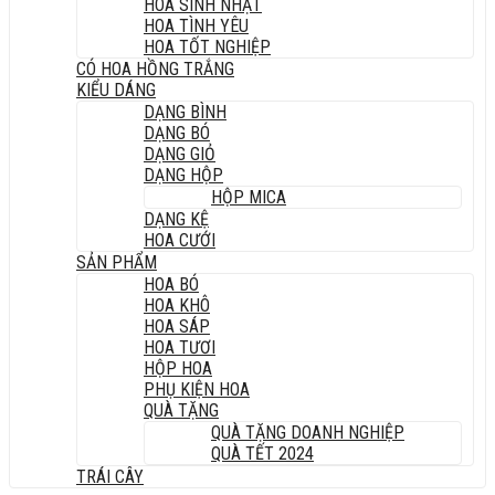
HOA SINH NHẬT
HOA TÌNH YÊU
HOA TỐT NGHIỆP
CÓ HOA HỒNG TRẮNG
KIỂU DÁNG
DẠNG BÌNH
DẠNG BÓ
DẠNG GIỎ
DẠNG HỘP
HỘP MICA
DẠNG KỆ
HOA CƯỚI
SẢN PHẨM
HOA BÓ
HOA KHÔ
HOA SÁP
HOA TƯƠI
HỘP HOA
PHỤ KIỆN HOA
QUÀ TẶNG
QUÀ TẶNG DOANH NGHIỆP
QUÀ TẾT 2024
TRÁI CÂY