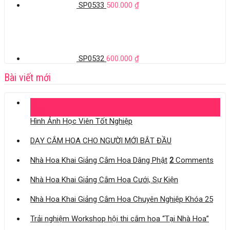
SP0533
500.000
₫
SP0532
600.000
₫
Bài viết mới
04
Th11
Hình Ảnh Học Viên Tốt Nghiệp
DẠY CẮM HOA CHO NGƯỜI MỚI BẮT ĐẦU
Nhà Hoa Khai Giảng Cắm Hoa Dâng Phật
2
Comments
Nhà Hoa Khai Giảng Cắm Hoa Cưới, Sự Kiện
Nhà Hoa Khai Giảng Cắm Hoa Chuyên Nghiệp Khóa 25
Trải nghiệm Workshop hội thi cắm hoa “Tại Nhà Hoa”