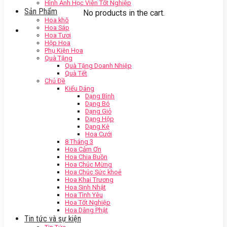
Hình Ảnh Học Viên Tốt Nghiệp
Sản Phẩm
No products in the cart.
Hoa khô
Hoa Sáp
Hoa Tươi
Hộp Hoa
Phụ Kiện Hoa
Quà Tặng
Quà Tặng Doanh Nhiệp
Quà Tết
Chủ Đề
Kiểu Dáng
Dạng Bình
Dạng Bó
Dạng Giỏ
Dạng Hộp
Dạng Kệ
Hoa Cưới
8 Tháng 3
Hoa Cảm Ơn
Hoa Chia Buồn
Hoa Chúc Mừng
Hoa Chúc Sức khoẻ
Hoa Khai Trương
Hoa Sinh Nhật
Hoa Tình Yêu
Hoa Tốt Nghiệp
Hoa Dâng Phật
Tin tức và sự kiện