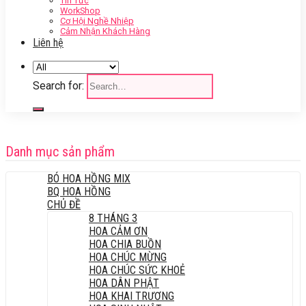
Tin Tức
WorkShop
Cơ Hội Nghề Nhiệp
Cảm Nhận Khách Hàng
Liên hệ
Search for:
Danh mục sản phẩm
BÓ HOA HỒNG MIX
BQ HOA HỒNG
CHỦ ĐỀ
8 THÁNG 3
HOA CẢM ƠN
HOA CHIA BUỒN
HOA CHÚC MỪNG
HOA CHÚC SỨC KHOẺ
HOA DÂN PHẬT
HOA KHAI TRƯƠNG