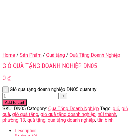
Home
/
Sản Phẩm
/
Quà tặng
/
Quà Tặng Doanh Nghiệp
GIỎ QUÀ TẶNG DOANH NGHIỆP DN05
0
₫
Giỏ quà tặng doanh nghiệp DN05 quantity
Add to cart
SKU:
DN05
Category:
Quà Tặng Doanh Nghiệp
Tags:
giỏ
,
giỏ
quà
,
giỏ quà tặng
,
giỏ quà tặng doanh nghiệp
,
núi thành
,
phường 13
,
quà tặng
,
quà tặng doanh nghiệp
,
tân bình
Description