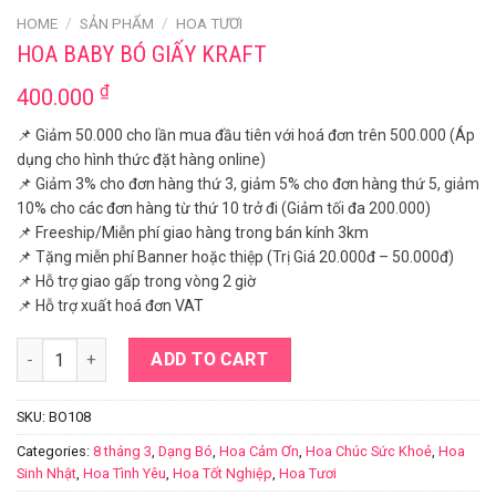
HOME
/
SẢN PHẨM
/
HOA TƯƠI
HOA BABY BÓ GIẤY KRAFT
₫
400.000
📌 Giảm 50.000 cho lần mua đầu tiên với hoá đơn trên 500.000 (Áp
dụng cho hình thức đặt hàng online)
📌 Giảm 3% cho đơn hàng thứ 3, giảm 5% cho đơn hàng thứ 5, giảm
10% cho các đơn hàng từ thứ 10 trở đi (Giảm tối đa 200.000)
📌 Freeship/Miễn phí giao hàng trong bán kính 3km
📌 Tặng miễn phí Banner hoặc thiệp (Trị Giá 20.000đ – 50.000đ)
📌 Hỗ trợ giao gấp trong vòng 2 giờ
📌 Hỗ trợ xuất hoá đơn VAT
Hoa baby bó giấy kraft quantity
ADD TO CART
SKU:
BO108
Categories:
8 tháng 3
,
Dạng Bó
,
Hoa Cảm Ơn
,
Hoa Chúc Sức Khoẻ
,
Hoa
Sinh Nhật
,
Hoa Tình Yêu
,
Hoa Tốt Nghiệp
,
Hoa Tươi