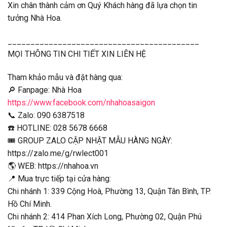
Xin chân thành cảm ơn Quý Khách hàng đã lựa chọn tin
tưởng Nhà Hoa.
__________________________________________
MỌI THÔNG TIN CHI TIẾT XIN LIÊN HỆ
Tham khảo mẫu và đặt hàng qua:
🔎 Fanpage: Nhà Hoa
https://www.facebook.com/nhahoasaigon
📞 Zalo: 090 6387518
☎️ HOTLINE: 028 5678 6668
🎟 GROUP ZALO CẬP NHẬT MẪU HÀNG NGÀY:
https://zalo.me/g/rwlect001
🌎 WEB: https://nhahoa.vn
📍 Mua trực tiếp tại cửa hàng:
Chi nhánh 1: 339 Cộng Hoà, Phường 13, Quận Tân Bình, TP.
Hồ Chí Minh.
Chi nhánh 2: 414 Phan Xích Long, Phường 02, Quận Phú