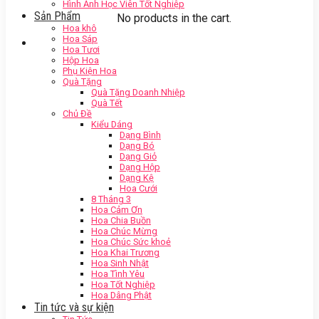
Hình Ảnh Học Viên Tốt Nghiệp
Sản Phẩm
No products in the cart.
Hoa khô
Hoa Sáp
Hoa Tươi
Hộp Hoa
Phụ Kiện Hoa
Quà Tặng
Quà Tặng Doanh Nhiệp
Quà Tết
Chủ Đề
Kiểu Dáng
Dạng Bình
Dạng Bó
Dạng Giỏ
Dạng Hộp
Dạng Kệ
Hoa Cưới
8 Tháng 3
Hoa Cảm Ơn
Hoa Chia Buồn
Hoa Chúc Mừng
Hoa Chúc Sức khoẻ
Hoa Khai Trương
Hoa Sinh Nhật
Hoa Tình Yêu
Hoa Tốt Nghiệp
Hoa Dâng Phật
Tin tức và sự kiện