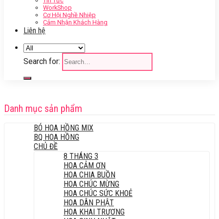
Tin Tức
WorkShop
Cơ Hội Nghề Nhiệp
Cảm Nhận Khách Hàng
Liên hệ
Search for:
Danh mục sản phẩm
BÓ HOA HỒNG MIX
BQ HOA HỒNG
CHỦ ĐỀ
8 THÁNG 3
HOA CẢM ƠN
HOA CHIA BUỒN
HOA CHÚC MỪNG
HOA CHÚC SỨC KHOẺ
HOA DÂN PHẬT
HOA KHAI TRƯƠNG