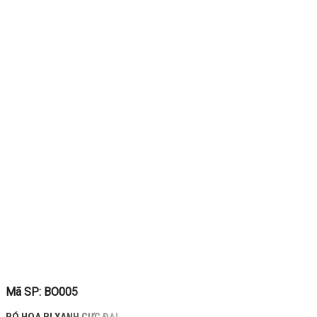
Mã SP: BO005
BÓ HOA BI XANH CỰC ĐẠI