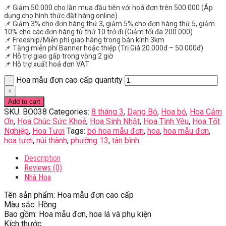
📌 Giảm 50.000 cho lần mua đầu tiên với hoá đơn trên 500.000 (Áp
dụng cho hình thức đặt hàng online)
📌 Giảm 3% cho đơn hàng thứ 3, giảm 5% cho đơn hàng thứ 5, giảm
10% cho các đơn hàng từ thứ 10 trở đi (Giảm tối đa 200.000)
📌 Freeship/Miễn phí giao hàng trong bán kính 3km
📌 Tặng miễn phí Banner hoặc thiệp (Trị Giá 20.000đ – 50.000đ)
📌 Hỗ trợ giao gấp trong vòng 2 giờ
📌 Hỗ trợ xuất hoá đơn VAT
Hoa mẫu đơn cao cấp quantity
Add to cart
SKU:
BO038
Categories:
8 tháng 3
,
Dạng Bó
,
Hoa bó
,
Hoa Cảm
Ơn
,
Hoa Chúc Sức Khoẻ
,
Hoa Sinh Nhật
,
Hoa Tình Yêu
,
Hoa Tốt
Nghiệp
,
Hoa Tươi
Tags:
bó hoa mẫu đơn
,
hoa
,
hoa mẫu đơn
,
hoa tươi
,
núi thành
,
phường 13
,
tân bình
Description
Reviews (0)
Nhà Hoa
Tên sản phẩm: Hoa mẫu đơn cao cấp
Màu sắc: Hồng
Bao gồm: Hoa mẫu đơn, hoa lá và phụ kiện
Kích thước: