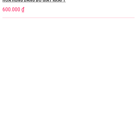
HOA HỒNG DẠNG BÓ GIẤY KRAFT
600.000
₫