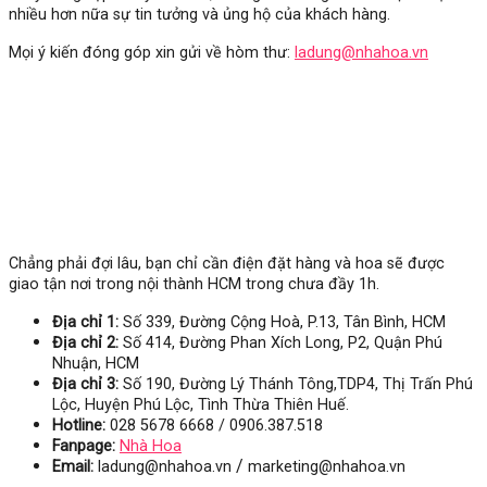
nhiều hơn nữa sự tin tưởng và ủng hộ của khách hàng.
Mọi ý kiến đóng góp xin gửi về hòm thư:
ladung@nhahoa.vn
Chẳng phải đợi lâu, bạn chỉ cần điện đặt hàng và hoa sẽ được
giao tận nơi trong nội thành HCM trong chưa đầy 1h.
Địa chỉ 1:
Số 339, Đường Cộng Hoà, P.13, Tân Bình, HCM
Địa chỉ 2:
Số 414, Đường Phan Xích Long, P2, Quận Phú
Nhuận, HCM
Địa chỉ 3:
Số
190, Đường Lý Thánh Tông,TDP4, Thị Trấn Phú
Lộc, Huyện Phú Lộc, Tình Thừa Thiên Huế.
Hotline:
028 5678 6668 / 0906.387.518
Fanpage:
Nhà Hoa
/
Email:
ladung@nhahoa.vn
marketing@nhahoa.vn