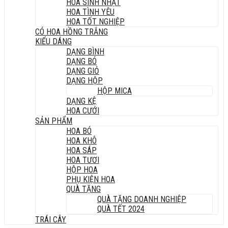
HOA SINH NHẬT
HOA TÌNH YÊU
HOA TỐT NGHIỆP
CÓ HOA HỒNG TRẮNG
KIỂU DÁNG
DẠNG BÌNH
DẠNG BÓ
DẠNG GIỎ
DẠNG HỘP
HỘP MICA
DẠNG KỆ
HOA CƯỚI
SẢN PHẨM
HOA BÓ
HOA KHÔ
HOA SÁP
HOA TƯƠI
HỘP HOA
PHỤ KIỆN HOA
QUÀ TẶNG
QUÀ TẶNG DOANH NGHIỆP
QUÀ TẾT 2024
TRÁI CÂY