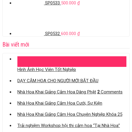
SP0533
500.000
₫
SP0532
600.000
₫
Bài viết mới
04
Th11
Hình Ảnh Học Viên Tốt Nghiệp
DẠY CẮM HOA CHO NGƯỜI MỚI BẮT ĐẦU
Nhà Hoa Khai Giảng Cắm Hoa Dâng Phật
2
Comments
Nhà Hoa Khai Giảng Cắm Hoa Cưới, Sự Kiện
Nhà Hoa Khai Giảng Cắm Hoa Chuyên Nghiệp Khóa 25
Trải nghiệm Workshop hội thi cắm hoa “Tại Nhà Hoa”