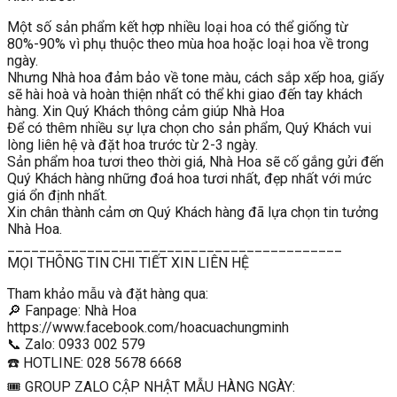
Một số sản phẩm kết hợp nhiều loại hoa có thể giống từ
80%-90% vì phụ thuộc theo mùa hoa hoặc loại hoa về trong
ngày.
Nhưng Nhà hoa đảm bảo về tone màu, cách sắp xếp hoa, giấy
sẽ hài hoà và hoàn thiện nhất có thể khi giao đến tay khách
hàng. Xin Quý Khách thông cảm giúp Nhà Hoa
Để có thêm nhiều sự lựa chọn cho sản phẩm, Quý Khách vui
lòng liên hệ và đặt hoa trước từ 2-3 ngày.
Sản phẩm hoa tươi theo thời giá, Nhà Hoa sẽ cố gắng gửi đến
Quý Khách hàng những đoá hoa tươi nhất, đẹp nhất với mức
giá ổn định nhất.
Xin chân thành cảm ơn Quý Khách hàng đã lựa chọn tin tưởng
Nhà Hoa.
__________________________________________
MỌI THÔNG TIN CHI TIẾT XIN LIÊN HỆ
Tham khảo mẫu và đặt hàng qua:
🔎 Fanpage: Nhà Hoa
https://www.facebook.com/hoacuachungminh
📞 Zalo: 0933 002 579
☎️ HOTLINE: 028 5678 6668
🎟 GROUP ZALO CẬP NHẬT MẪU HÀNG NGÀY: