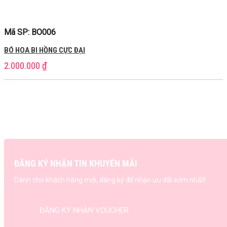
Mã SP: BO006
BÓ HOA BI HỒNG CỰC ĐẠI
2.000.000
₫
ĐĂNG KÝ NHẬN TIN KHUYẾN MÃI
Dành cho khách hàng mới, đăng ký để nhận ưu đãi sớm nhất!
ĐĂNG KÝ NHẬN VOUCHER