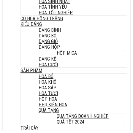
HOA SINH NHẬT
HOA TÌNH YÊU
HOA TỐT NGHIỆP
CÓ HOA HỒNG TRẮNG
KIỂU DÁNG
DẠNG BÌNH
DẠNG BÓ
DẠNG GIỎ
DẠNG HỘP
HỘP MICA
DẠNG KỆ
HOA CƯỚI
SẢN PHẨM
HOA BÓ
HOA KHÔ
HOA SÁP
HOA TƯƠI
HỘP HOA
PHỤ KIỆN HOA
QUÀ TẶNG
QUÀ TẶNG DOANH NGHIỆP
QUÀ TẾT 2024
TRÁI CÂY