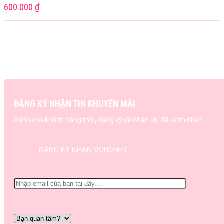
600.000
₫
ĐĂNG KÝ NHẬN TIN KHUYẾN MÃI
Dành cho khách hàng mới, đăng ký để nhận ưu đãi sớm nhất!
ĐĂNG KÝ NHẬN VOUCHER