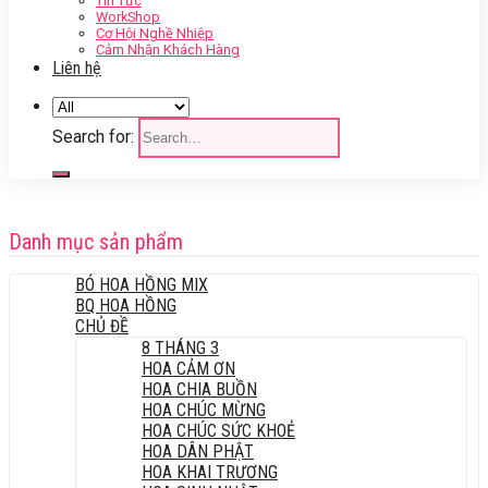
Tin Tức
WorkShop
Cơ Hội Nghề Nhiệp
Cảm Nhận Khách Hàng
Liên hệ
Search for:
Danh mục sản phẩm
BÓ HOA HỒNG MIX
BQ HOA HỒNG
CHỦ ĐỀ
8 THÁNG 3
HOA CẢM ƠN
HOA CHIA BUỒN
HOA CHÚC MỪNG
HOA CHÚC SỨC KHOẺ
HOA DÂN PHẬT
HOA KHAI TRƯƠNG