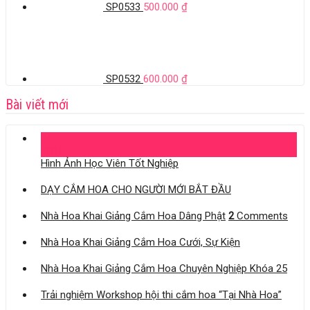
SP0533
500.000
₫
SP0532
600.000
₫
Bài viết mới
04
Th11
Hình Ảnh Học Viên Tốt Nghiệp
DẠY CẮM HOA CHO NGƯỜI MỚI BẮT ĐẦU
Nhà Hoa Khai Giảng Cắm Hoa Dâng Phật
2
Comments
Nhà Hoa Khai Giảng Cắm Hoa Cưới, Sự Kiện
Nhà Hoa Khai Giảng Cắm Hoa Chuyên Nghiệp Khóa 25
Trải nghiệm Workshop hội thi cắm hoa “Tại Nhà Hoa”