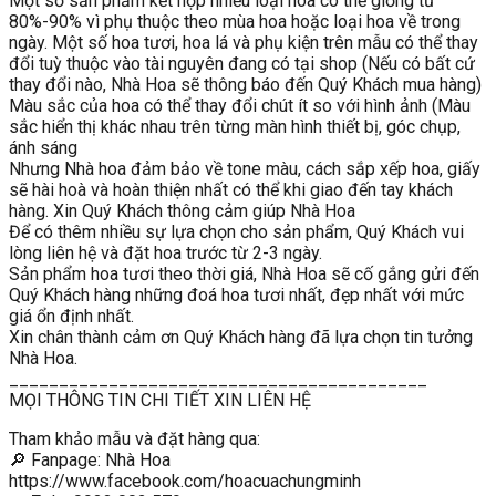
Một số sản phẩm kết hợp nhiều loại hoa có thể giống từ
80%-90% vì phụ thuộc theo mùa hoa hoặc loại hoa về trong
ngày. Một số hoa tươi, hoa lá và phụ kiện trên mẫu có thể thay
đổi tuỳ thuộc vào tài nguyên đang có tại shop (Nếu có bất cứ
thay đổi nào, Nhà Hoa sẽ thông báo đến Quý Khách mua hàng)
Màu sắc của hoa có thể thay đổi chút ít so với hình ảnh (Màu
sắc hiển thị khác nhau trên từng màn hình thiết bị, góc chụp,
ánh sáng
Nhưng Nhà hoa đảm bảo về tone màu, cách sắp xếp hoa, giấy
sẽ hài hoà và hoàn thiện nhất có thể khi giao đến tay khách
hàng. Xin Quý Khách thông cảm giúp Nhà Hoa
Để có thêm nhiều sự lựa chọn cho sản phẩm, Quý Khách vui
lòng liên hệ và đặt hoa trước từ 2-3 ngày.
Sản phẩm hoa tươi theo thời giá, Nhà Hoa sẽ cố gắng gửi đến
Quý Khách hàng những đoá hoa tươi nhất, đẹp nhất với mức
giá ổn định nhất.
Xin chân thành cảm ơn Quý Khách hàng đã lựa chọn tin tưởng
Nhà Hoa.
__________________________________________
MỌI THÔNG TIN CHI TIẾT XIN LIÊN HỆ
Tham khảo mẫu và đặt hàng qua:
🔎 Fanpage: Nhà Hoa
https://www.facebook.com/hoacuachungminh