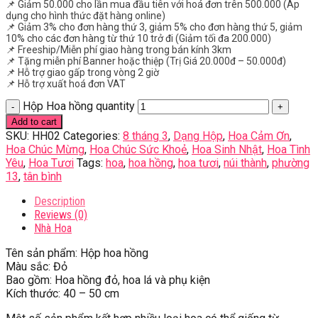
📌 Giảm 50.000 cho lần mua đầu tiên với hoá đơn trên 500.000 (Áp
dụng cho hình thức đặt hàng online)
📌 Giảm 3% cho đơn hàng thứ 3, giảm 5% cho đơn hàng thứ 5, giảm
10% cho các đơn hàng từ thứ 10 trở đi (Giảm tối đa 200.000)
📌 Freeship/Miễn phí giao hàng trong bán kính 3km
📌 Tặng miễn phí Banner hoặc thiệp (Trị Giá 20.000đ – 50.000đ)
📌 Hỗ trợ giao gấp trong vòng 2 giờ
📌 Hỗ trợ xuất hoá đơn VAT
Hộp Hoa hồng quantity
Add to cart
SKU:
HH02
Categories:
8 tháng 3
,
Dạng Hộp
,
Hoa Cảm Ơn
,
Hoa Chúc Mừng
,
Hoa Chúc Sức Khoẻ
,
Hoa Sinh Nhật
,
Hoa Tình
Yêu
,
Hoa Tươi
Tags:
hoa
,
hoa hồng
,
hoa tươi
,
núi thành
,
phường
13
,
tân bình
Description
Reviews (0)
Nhà Hoa
Tên sản phẩm: Hộp hoa hồng
Màu sắc: Đỏ
Bao gồm: Hoa hồng đỏ, hoa lá và phụ kiện
Kích thước: 40 – 50 cm