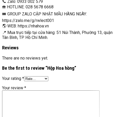
📞 Zalo: 0933 002 579
☎️ HOTLINE: 028 5678 6668
🎟 GROUP ZALO CẬP NHẬT MẪU HÀNG NGÀY:
https://zalo.me/g/rwlect001
🌎 WEB: https://nhahoa.vn
📍 Mua trực tiếp tại cửa hàng: 51 Núi Thành, Phường 13, quận
Tân Bình, TP. Hồ Chí Minh.
Reviews
There are no reviews yet.
Be the first to review “Hộp Hoa hồng”
Your rating
*
Your review
*