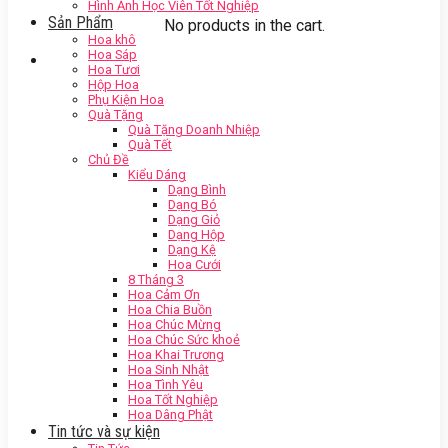
Hình Ảnh Học Viên Tốt Nghiệp
Sản Phẩm
No products in the cart.
Hoa khô
Hoa Sáp
Hoa Tươi
Hộp Hoa
Phụ Kiện Hoa
Quà Tặng
Quà Tặng Doanh Nhiệp
Quà Tết
Chủ Đề
Kiểu Dáng
Dạng Bình
Dạng Bó
Dạng Giỏ
Dạng Hộp
Dạng Kệ
Hoa Cưới
8 Tháng 3
Hoa Cảm Ơn
Hoa Chia Buồn
Hoa Chúc Mừng
Hoa Chúc Sức khoẻ
Hoa Khai Trương
Hoa Sinh Nhật
Hoa Tình Yêu
Hoa Tốt Nghiệp
Hoa Dâng Phật
Tin tức và sự kiện