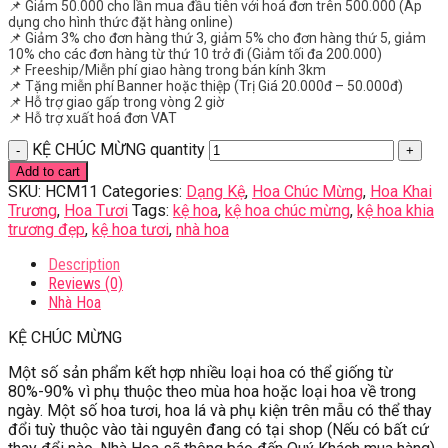
📌 Giảm 50.000 cho lần mua đầu tiên với hoá đơn trên 500.000 (Áp
dụng cho hình thức đặt hàng online)
📌 Giảm 3% cho đơn hàng thứ 3, giảm 5% cho đơn hàng thứ 5, giảm
10% cho các đơn hàng từ thứ 10 trở đi (Giảm tối đa 200.000)
📌 Freeship/Miễn phí giao hàng trong bán kính 3km
📌 Tặng miễn phí Banner hoặc thiệp (Trị Giá 20.000đ – 50.000đ)
📌 Hỗ trợ giao gấp trong vòng 2 giờ
📌 Hỗ trợ xuất hoá đơn VAT
KỆ CHÚC MỪNG quantity
Add to cart
SKU:
HCM11
Categories:
Dạng Kệ
,
Hoa Chúc Mừng
,
Hoa Khai
Trương
,
Hoa Tươi
Tags:
kệ hoa
,
kệ hoa chúc mừng
,
kệ hoa khia
trương đẹp
,
kệ hoa tươi
,
nhà hoa
Description
Reviews (0)
Nhà Hoa
KỆ CHÚC MỪNG
Một số sản phẩm kết hợp nhiều loại hoa có thể giống từ
80%-90% vì phụ thuộc theo mùa hoa hoặc loại hoa về trong
ngày. Một số hoa tươi, hoa lá và phụ kiện trên mẫu có thể thay
đổi tuỳ thuộc vào tài nguyên đang có tại shop (Nếu có bất cứ