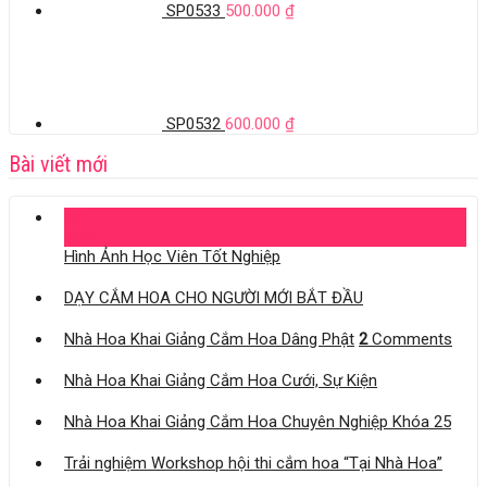
SP0533
500.000
₫
SP0532
600.000
₫
Bài viết mới
04
Th11
Hình Ảnh Học Viên Tốt Nghiệp
DẠY CẮM HOA CHO NGƯỜI MỚI BẮT ĐẦU
Nhà Hoa Khai Giảng Cắm Hoa Dâng Phật
2
Comments
Nhà Hoa Khai Giảng Cắm Hoa Cưới, Sự Kiện
Nhà Hoa Khai Giảng Cắm Hoa Chuyên Nghiệp Khóa 25
Trải nghiệm Workshop hội thi cắm hoa “Tại Nhà Hoa”