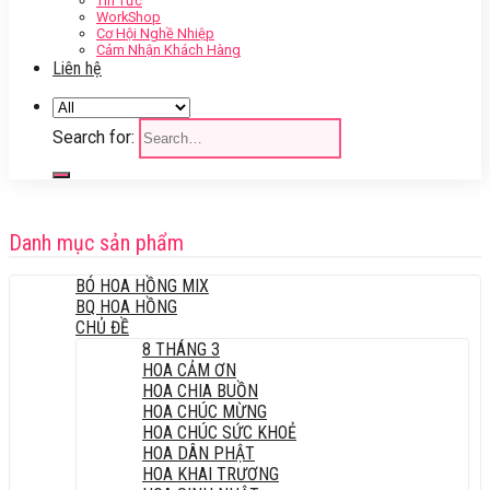
Tin Tức
WorkShop
Cơ Hội Nghề Nhiệp
Cảm Nhận Khách Hàng
Liên hệ
Search for:
Danh mục sản phẩm
BÓ HOA HỒNG MIX
BQ HOA HỒNG
CHỦ ĐỀ
8 THÁNG 3
HOA CẢM ƠN
HOA CHIA BUỒN
HOA CHÚC MỪNG
HOA CHÚC SỨC KHOẺ
HOA DÂN PHẬT
HOA KHAI TRƯƠNG