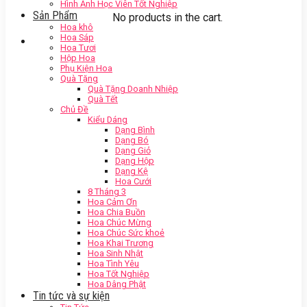
Hình Ảnh Học Viên Tốt Nghiệp
Sản Phẩm
No products in the cart.
Hoa khô
Hoa Sáp
Hoa Tươi
Hộp Hoa
Phụ Kiện Hoa
Quà Tặng
Quà Tặng Doanh Nhiệp
Quà Tết
Chủ Đề
Kiểu Dáng
Dạng Bình
Dạng Bó
Dạng Giỏ
Dạng Hộp
Dạng Kệ
Hoa Cưới
8 Tháng 3
Hoa Cảm Ơn
Hoa Chia Buồn
Hoa Chúc Mừng
Hoa Chúc Sức khoẻ
Hoa Khai Trương
Hoa Sinh Nhật
Hoa Tình Yêu
Hoa Tốt Nghiệp
Hoa Dâng Phật
Tin tức và sự kiện