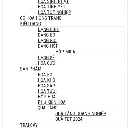
HOA SINH NHẬT
HOA TÌNH YÊU
HOA TỐT NGHIỆP
CÓ HOA HỒNG TRẮNG
KIỂU DÁNG
DẠNG BÌNH
DẠNG BÓ
DẠNG GIỎ
DẠNG HỘP
HỘP MICA
DẠNG KỆ
HOA CƯỚI
SẢN PHẨM
HOA BÓ
HOA KHÔ
HOA SÁP
HOA TƯƠI
HỘP HOA
PHỤ KIỆN HOA
QUÀ TẶNG
QUÀ TẶNG DOANH NGHIỆP
QUÀ TẾT 2024
TRÁI CÂY