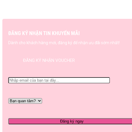
ĐĂNG KÝ NHẬN TIN KHUYẾN MÃI
Dành cho khách hàng mới, đăng ký để nhận ưu đãi sớm nhất!
ĐĂNG KÝ NHẬN VOUCHER