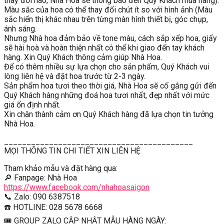
thay đổi nào, Nhà Hoa sẽ thông báo đến Quý Khách mua hàng).
Màu sắc của hoa có thể thay đổi chút ít so với hình ảnh (Màu
sắc hiển thị khác nhau trên từng màn hình thiết bị, góc chụp,
ánh sáng.
Nhưng Nhà hoa đảm bảo về tone màu, cách sắp xếp hoa, giấy
sẽ hài hoà và hoàn thiện nhất có thể khi giao đến tay khách
hàng. Xin Quý Khách thông cảm giúp Nhà Hoa.
Để có thêm nhiều sự lựa chọn cho sản phẩm, Quý Khách vui
lòng liên hệ và đặt hoa trước từ 2-3 ngày.
Sản phẩm hoa tươi theo thời giá, Nhà Hoa sẽ cố gắng gửi đến
Quý Khách hàng những đoá hoa tươi nhất, đẹp nhất với mức
giá ổn định nhất.
Xin chân thành cảm ơn Quý Khách hàng đã lựa chọn tin tưởng
Nhà Hoa.
__________________________________________
MỌI THÔNG TIN CHI TIẾT XIN LIÊN HỆ
Tham khảo mẫu và đặt hàng qua:
🔎 Fanpage: Nhà Hoa
https://www.facebook.com/nhahoasaigon
📞 Zalo: 090 6387518
☎️ HOTLINE: 028 5678 6668
🎟 GROUP ZALO CẬP NHẬT MẪU HÀNG NGÀY: