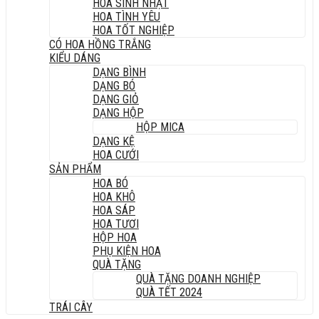
HOA SINH NHẬT
HOA TÌNH YÊU
HOA TỐT NGHIỆP
CÓ HOA HỒNG TRẮNG
KIỂU DÁNG
DẠNG BÌNH
DẠNG BÓ
DẠNG GIỎ
DẠNG HỘP
HỘP MICA
DẠNG KỆ
HOA CƯỚI
SẢN PHẨM
HOA BÓ
HOA KHÔ
HOA SÁP
HOA TƯƠI
HỘP HOA
PHỤ KIỆN HOA
QUÀ TẶNG
QUÀ TẶNG DOANH NGHIỆP
QUÀ TẾT 2024
TRÁI CÂY