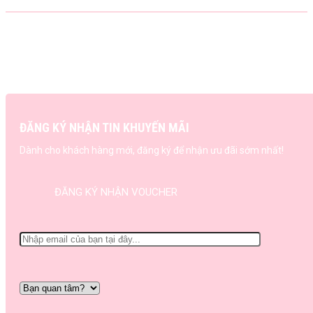
ĐĂNG KÝ NHẬN TIN KHUYẾN MÃI
Dành cho khách hàng mới, đăng ký để nhận ưu đãi sớm nhất!
ĐĂNG KÝ NHẬN VOUCHER