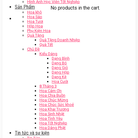
Hình Ảnh Học Viên Tốt Nghiệp
Sản Phẩm
No products in the cart.
Hoa khô
Hoa Sáp
Hoa Tươi
Hộp Hoa
Phụ Kiện Hoa
Quà Tặng
Quà Tặng Doanh Nhiệp
Quà Tết
Chủ Đề
Kiểu Dáng
Dạng Bình
Dạng Bó
Dạng Giỏ
Dạng Hộp
Dạng Kệ
Hoa Cưới
8 Tháng 3
Hoa Cảm Ơn
Hoa Chia Buồn
Hoa Chúc Mừng
Hoa Chúc Sức khoẻ
Hoa Khai Trương
Hoa Sinh Nhật
Hoa Tình Yêu
Hoa Tốt Nghiệp
Hoa Dâng Phật
Tin tức và sự kiện