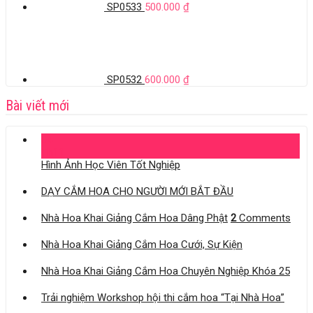
SP0533
500.000
₫
SP0532
600.000
₫
Bài viết mới
04
Th11
Hình Ảnh Học Viên Tốt Nghiệp
DẠY CẮM HOA CHO NGƯỜI MỚI BẮT ĐẦU
Nhà Hoa Khai Giảng Cắm Hoa Dâng Phật
2
Comments
Nhà Hoa Khai Giảng Cắm Hoa Cưới, Sự Kiện
Nhà Hoa Khai Giảng Cắm Hoa Chuyên Nghiệp Khóa 25
Trải nghiệm Workshop hội thi cắm hoa “Tại Nhà Hoa”