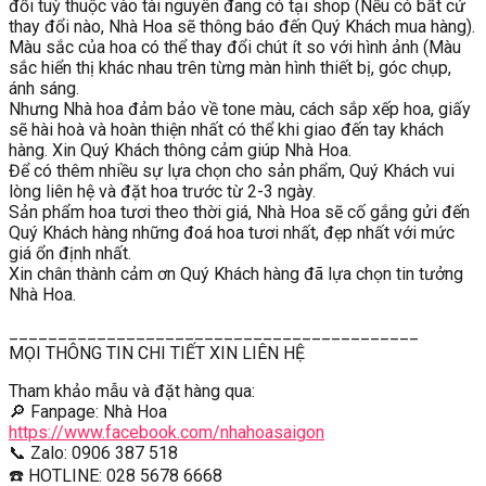
đổi tuỳ thuộc vào tài nguyên đang có tại shop (Nếu có bất cứ
thay đổi nào, Nhà Hoa sẽ thông báo đến Quý Khách mua hàng).
Màu sắc của hoa có thể thay đổi chút ít so với hình ảnh (Màu
sắc hiển thị khác nhau trên từng màn hình thiết bị, góc chụp,
ánh sáng.
Nhưng Nhà hoa đảm bảo về tone màu, cách sắp xếp hoa, giấy
sẽ hài hoà và hoàn thiện nhất có thể khi giao đến tay khách
hàng. Xin Quý Khách thông cảm giúp Nhà Hoa.
Để có thêm nhiều sự lựa chọn cho sản phẩm, Quý Khách vui
lòng liên hệ và đặt hoa trước từ 2-3 ngày.
Sản phẩm hoa tươi theo thời giá, Nhà Hoa sẽ cố gắng gửi đến
Quý Khách hàng những đoá hoa tươi nhất, đẹp nhất với mức
giá ổn định nhất.
Xin chân thành cảm ơn Quý Khách hàng đã lựa chọn tin tưởng
Nhà Hoa.
__________________________________________
MỌI THÔNG TIN CHI TIẾT XIN LIÊN HỆ
Tham khảo mẫu và đặt hàng qua:
🔎 Fanpage: Nhà Hoa
https://www.facebook.com/nhahoasaigon
📞 Zalo: 0906 387 518
☎️ HOTLINE: 028 5678 6668