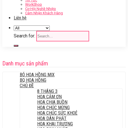
Tin Tức
WorkShop
Cơ Hội Nghề Nhiệp
Cảm Nhận Khách Hàng
Liên hệ
Search for:
Danh mục sản phẩm
BÓ HOA HỒNG MIX
BQ HOA HỒNG
CHỦ ĐỀ
8 THÁNG 3
HOA CẢM ƠN
HOA CHIA BUỒN
HOA CHÚC MỪNG
HOA CHÚC SỨC KHOẺ
HOA DÂN PHẬT
HOA KHAI TRƯƠNG