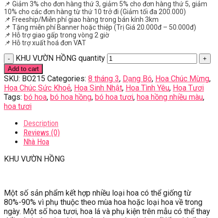
📌 Giảm 3% cho đơn hàng thứ 3, giảm 5% cho đơn hàng thứ 5, giảm
10% cho các đơn hàng từ thứ 10 trở đi (Giảm tối đa 200.000)
📌 Freeship/Miễn phí giao hàng trong bán kính 3km
📌 Tặng miễn phí Banner hoặc thiệp (Trị Giá 20.000đ – 50.000đ)
📌 Hỗ trợ giao gấp trong vòng 2 giờ
📌 Hỗ trợ xuất hoá đơn VAT
KHU VƯỜN HỒNG quantity
Add to cart
SKU:
BO215
Categories:
8 tháng 3
,
Dạng Bó
,
Hoa Chúc Mừng
,
Hoa Chúc Sức Khoẻ
,
Hoa Sinh Nhật
,
Hoa Tình Yêu
,
Hoa Tươi
Tags:
bó hoa
,
bó hoa hồng
,
bó hoa tươi
,
hoa hồng nhiều màu
,
hoa tươi
Description
Reviews (0)
Nhà Hoa
KHU VƯỜN HỒNG
Một số sản phẩm kết hợp nhiều loại hoa có thể giống từ
80%-90% vì phụ thuộc theo mùa hoa hoặc loại hoa về trong
ngày. Một số hoa tươi, hoa lá và phụ kiện trên mẫu có thể thay