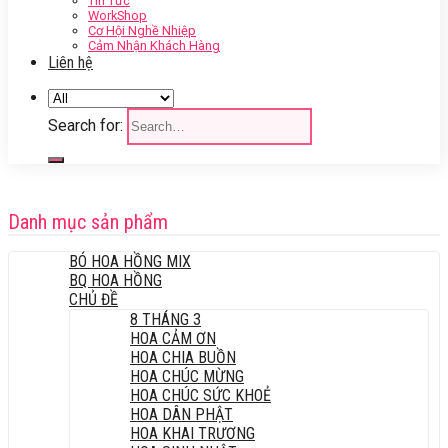
Tin Tức
WorkShop
Cơ Hội Nghề Nhiệp
Cảm Nhận Khách Hàng
Liên hệ
Search for:
Danh mục sản phẩm
BÓ HOA HỒNG MIX
BQ HOA HỒNG
CHỦ ĐỀ
8 THÁNG 3
HOA CẢM ƠN
HOA CHIA BUỒN
HOA CHÚC MỪNG
HOA CHÚC SỨC KHOẺ
HOA DÂN PHẬT
HOA KHAI TRƯƠNG