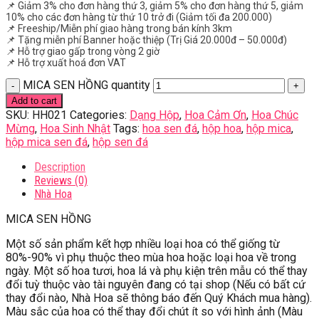
📌 Giảm 3% cho đơn hàng thứ 3, giảm 5% cho đơn hàng thứ 5, giảm
10% cho các đơn hàng từ thứ 10 trở đi (Giảm tối đa 200.000)
📌 Freeship/Miễn phí giao hàng trong bán kính 3km
📌 Tặng miễn phí Banner hoặc thiệp (Trị Giá 20.000đ – 50.000đ)
📌 Hỗ trợ giao gấp trong vòng 2 giờ
📌 Hỗ trợ xuất hoá đơn VAT
MICA SEN HỒNG quantity
Add to cart
SKU:
HH021
Categories:
Dạng Hộp
,
Hoa Cảm Ơn
,
Hoa Chúc
Mừng
,
Hoa Sinh Nhật
Tags:
hoa sen đá
,
hộp hoa
,
hộp mica
,
hộp mica sen đá
,
hộp sen đá
Description
Reviews (0)
Nhà Hoa
MICA SEN HỒNG
Một số sản phẩm kết hợp nhiều loại hoa có thể giống từ
80%-90% vì phụ thuộc theo mùa hoa hoặc loại hoa về trong
ngày. Một số hoa tươi, hoa lá và phụ kiện trên mẫu có thể thay
đổi tuỳ thuộc vào tài nguyên đang có tại shop (Nếu có bất cứ
thay đổi nào, Nhà Hoa sẽ thông báo đến Quý Khách mua hàng).
Màu sắc của hoa có thể thay đổi chút ít so với hình ảnh (Màu