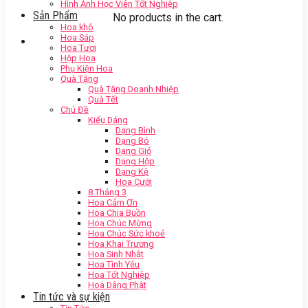
Hình Ảnh Học Viên Tốt Nghiệp
Sản Phẩm
No products in the cart.
Hoa khô
Hoa Sáp
Hoa Tươi
Hộp Hoa
Phụ Kiện Hoa
Quà Tặng
Quà Tặng Doanh Nhiệp
Quà Tết
Chủ Đề
Kiểu Dáng
Dạng Bình
Dạng Bó
Dạng Giỏ
Dạng Hộp
Dạng Kệ
Hoa Cưới
8 Tháng 3
Hoa Cảm Ơn
Hoa Chia Buồn
Hoa Chúc Mừng
Hoa Chúc Sức khoẻ
Hoa Khai Trương
Hoa Sinh Nhật
Hoa Tình Yêu
Hoa Tốt Nghiệp
Hoa Dâng Phật
Tin tức và sự kiện