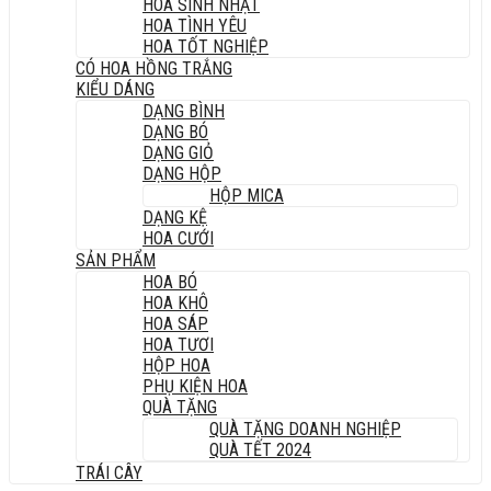
HOA SINH NHẬT
HOA TÌNH YÊU
HOA TỐT NGHIỆP
CÓ HOA HỒNG TRẮNG
KIỂU DÁNG
DẠNG BÌNH
DẠNG BÓ
DẠNG GIỎ
DẠNG HỘP
HỘP MICA
DẠNG KỆ
HOA CƯỚI
SẢN PHẨM
HOA BÓ
HOA KHÔ
HOA SÁP
HOA TƯƠI
HỘP HOA
PHỤ KIỆN HOA
QUÀ TẶNG
QUÀ TẶNG DOANH NGHIỆP
QUÀ TẾT 2024
TRÁI CÂY