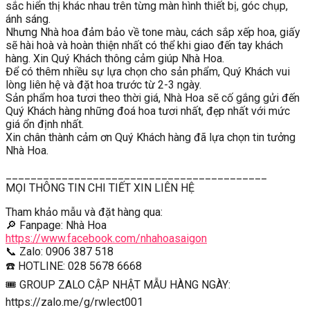
sắc hiển thị khác nhau trên từng màn hình thiết bị, góc chụp,
ánh sáng.
Nhưng Nhà hoa đảm bảo về tone màu, cách sắp xếp hoa, giấy
sẽ hài hoà và hoàn thiện nhất có thể khi giao đến tay khách
hàng. Xin Quý Khách thông cảm giúp Nhà Hoa.
Để có thêm nhiều sự lựa chọn cho sản phẩm, Quý Khách vui
lòng liên hệ và đặt hoa trước từ 2-3 ngày.
Sản phẩm hoa tươi theo thời giá, Nhà Hoa sẽ cố gắng gửi đến
Quý Khách hàng những đoá hoa tươi nhất, đẹp nhất với mức
giá ổn định nhất.
Xin chân thành cảm ơn Quý Khách hàng đã lựa chọn tin tưởng
Nhà Hoa.
__________________________________________
MỌI THÔNG TIN CHI TIẾT XIN LIÊN HỆ
Tham khảo mẫu và đặt hàng qua:
🔎 Fanpage: Nhà Hoa
https://www.facebook.com/nhahoasaigon
📞 Zalo: 0906 387 518
☎️ HOTLINE: 028 5678 6668
🎟 GROUP ZALO CẬP NHẬT MẪU HÀNG NGÀY:
https://zalo.me/g/rwlect001