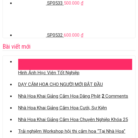
SP0533
500.000
₫
SP0532
600.000
₫
Bài viết mới
04
Th11
Hình Ảnh Học Viên Tốt Nghiệp
DẠY CẮM HOA CHO NGƯỜI MỚI BẮT ĐẦU
Nhà Hoa Khai Giảng Cắm Hoa Dâng Phật
2
Comments
Nhà Hoa Khai Giảng Cắm Hoa Cưới, Sự Kiện
Nhà Hoa Khai Giảng Cắm Hoa Chuyên Nghiệp Khóa 25
Trải nghiệm Workshop hội thi cắm hoa “Tại Nhà Hoa”