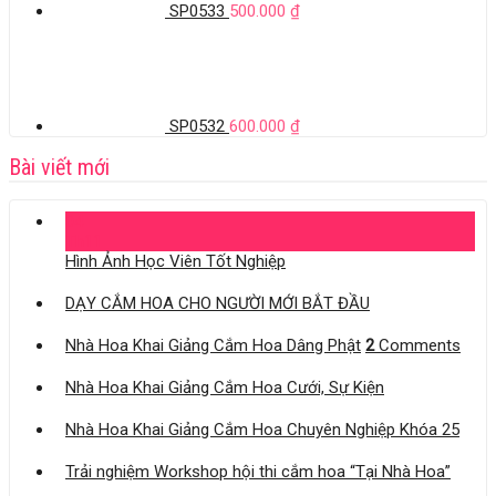
SP0533
500.000
₫
SP0532
600.000
₫
Bài viết mới
04
Th11
Hình Ảnh Học Viên Tốt Nghiệp
DẠY CẮM HOA CHO NGƯỜI MỚI BẮT ĐẦU
Nhà Hoa Khai Giảng Cắm Hoa Dâng Phật
2
Comments
Nhà Hoa Khai Giảng Cắm Hoa Cưới, Sự Kiện
Nhà Hoa Khai Giảng Cắm Hoa Chuyên Nghiệp Khóa 25
Trải nghiệm Workshop hội thi cắm hoa “Tại Nhà Hoa”