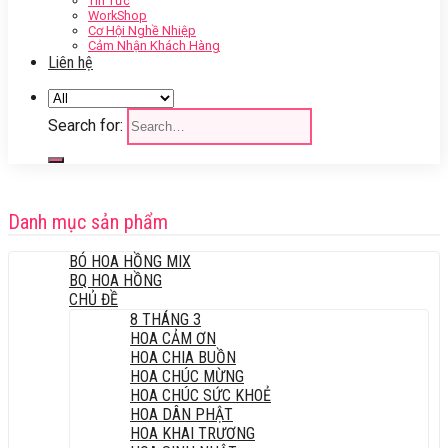
Tin Tức
WorkShop
Cơ Hội Nghề Nhiệp
Cảm Nhận Khách Hàng
Liên hệ
Search for:
Danh mục sản phẩm
BÓ HOA HỒNG MIX
BQ HOA HỒNG
CHỦ ĐỀ
8 THÁNG 3
HOA CẢM ƠN
HOA CHIA BUỒN
HOA CHÚC MỪNG
HOA CHÚC SỨC KHOẺ
HOA DÂN PHẬT
HOA KHAI TRƯƠNG