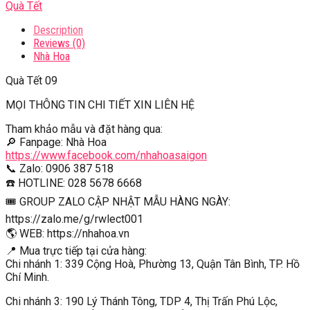
Quà Tết
Description
Reviews (0)
Nhà Hoa
Quà Tết 09
MỌI THÔNG TIN CHI TIẾT XIN LIÊN HỆ
Tham khảo mẫu và đặt hàng qua:
🔎 Fanpage: Nhà Hoa
https://www.facebook.com/nhahoasaigon
📞 Zalo: 0906 387 518
☎️ HOTLINE: 028 5678 6668
🎟 GROUP ZALO CẬP NHẬT MẪU HÀNG NGÀY:
https://zalo.me/g/rwlect001
🌎 WEB: https://nhahoa.vn
📍 Mua trực tiếp tại cửa hàng:
Chi nhánh 1: 339 Cộng Hoà, Phường 13, Quận Tân Bình, TP. Hồ
Chí Minh.
Chi nhánh 3: 190 Lý Thánh Tông, TDP 4, Thị Trấn Phú Lộc,