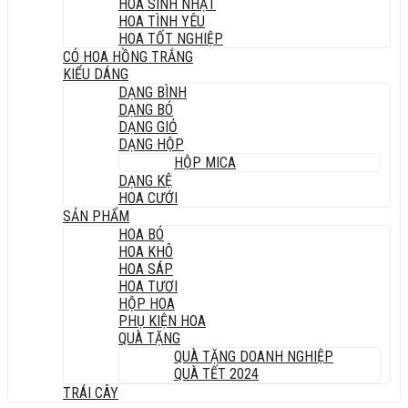
HOA SINH NHẬT
HOA TÌNH YÊU
HOA TỐT NGHIỆP
CÓ HOA HỒNG TRẮNG
KIỂU DÁNG
DẠNG BÌNH
DẠNG BÓ
DẠNG GIỎ
DẠNG HỘP
HỘP MICA
DẠNG KỆ
HOA CƯỚI
SẢN PHẨM
HOA BÓ
HOA KHÔ
HOA SÁP
HOA TƯƠI
HỘP HOA
PHỤ KIỆN HOA
QUÀ TẶNG
QUÀ TẶNG DOANH NGHIỆP
QUÀ TẾT 2024
TRÁI CÂY