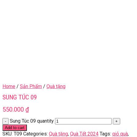
Home
/
Sản Phẩm
/
Quà tặng
SUNG TÚC 09
550.000
₫
Sung Túc 09 quantity
Add to cart
SKU:
T09
Categories:
Quà tặng
,
Quà Tết 2024
Tags:
qiỏ quà
,