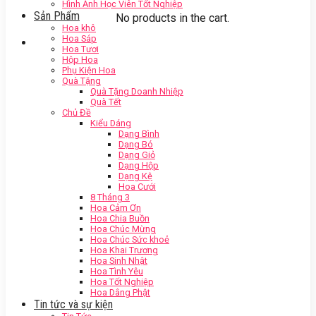
Hình Ảnh Học Viên Tốt Nghiệp
Sản Phẩm
No products in the cart.
Hoa khô
Hoa Sáp
Hoa Tươi
Hộp Hoa
Phụ Kiện Hoa
Quà Tặng
Quà Tặng Doanh Nhiệp
Quà Tết
Chủ Đề
Kiểu Dáng
Dạng Bình
Dạng Bó
Dạng Giỏ
Dạng Hộp
Dạng Kệ
Hoa Cưới
8 Tháng 3
Hoa Cảm Ơn
Hoa Chia Buồn
Hoa Chúc Mừng
Hoa Chúc Sức khoẻ
Hoa Khai Trương
Hoa Sinh Nhật
Hoa Tình Yêu
Hoa Tốt Nghiệp
Hoa Dâng Phật
Tin tức và sự kiện