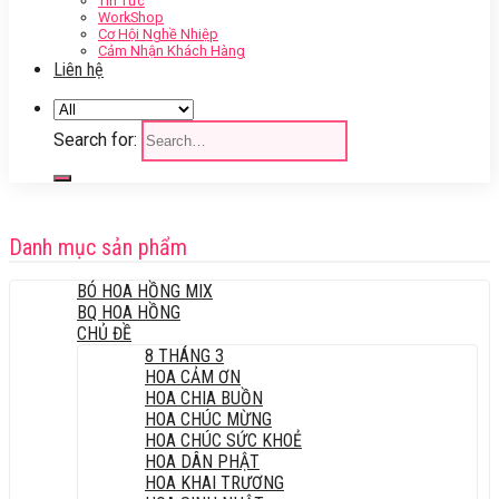
Tin Tức
WorkShop
Cơ Hội Nghề Nhiệp
Cảm Nhận Khách Hàng
Liên hệ
Search for:
Danh mục sản phẩm
BÓ HOA HỒNG MIX
BQ HOA HỒNG
CHỦ ĐỀ
8 THÁNG 3
HOA CẢM ƠN
HOA CHIA BUỒN
HOA CHÚC MỪNG
HOA CHÚC SỨC KHOẺ
HOA DÂN PHẬT
HOA KHAI TRƯƠNG