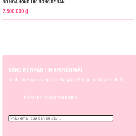
BÓ HOA HỒNG 100 BÔNG ĐỂ BÀN
2.500.000
₫
ĐĂNG KÝ NHẬN TIN KHUYẾN MÃI
Dành cho khách hàng mới, đăng ký để nhận ưu đãi sớm nhất!
ĐĂNG KÝ NHẬN VOUCHER