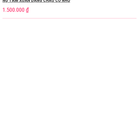
NỤ TẦM XUÂN DẠNG CHẬU CỠ NHỎ
1.500.000
₫