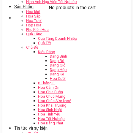
Hình Ảnh Học Viên Tốt Nghiệp
Sản Phẩm
No products in the cart.
Hoa khô
Hoa Sáp
Hoa Tươi
Hộp Hoa
Phụ Kiện Hoa
Quà Tặng
Quà Tặng Doanh Nhiệp
Quà Tết
Chủ Đề
Kiểu Dáng
Dạng Bình
Dạng Bó
Dạng Giỏ
Dạng Hộp
Dạng Kệ
Hoa Cưới
8 Tháng 3
Hoa Cảm Ơn
Hoa Chia Buồn
Hoa Chúc Mừng
Hoa Chúc Sức khoẻ
Hoa Khai Trương
Hoa Sinh Nhật
Hoa Tình Yêu
Hoa Tốt Nghiệp
Hoa Dâng Phật
Tin tức và sự kiện