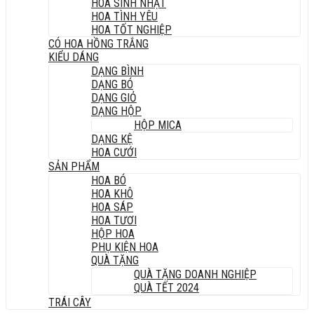
HOA SINH NHẬT
HOA TÌNH YÊU
HOA TỐT NGHIỆP
CÓ HOA HỒNG TRẮNG
KIỂU DÁNG
DẠNG BÌNH
DẠNG BÓ
DẠNG GIỎ
DẠNG HỘP
HỘP MICA
DẠNG KỆ
HOA CƯỚI
SẢN PHẨM
HOA BÓ
HOA KHÔ
HOA SÁP
HOA TƯƠI
HỘP HOA
PHỤ KIỆN HOA
QUÀ TẶNG
QUÀ TẶNG DOANH NGHIỆP
QUÀ TẾT 2024
TRÁI CÂY