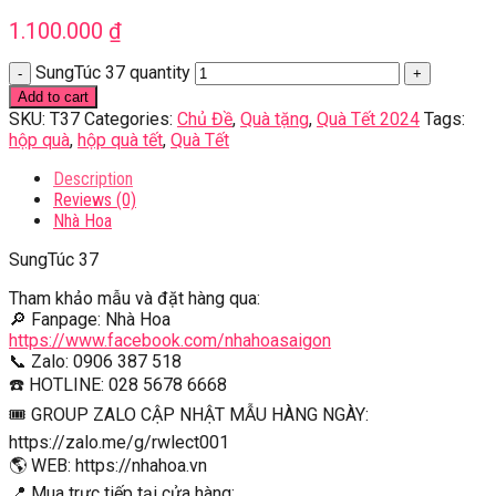
1.100.000
₫
SungTúc 37 quantity
Add to cart
SKU:
T37
Categories:
Chủ Đề
,
Quà tặng
,
Quà Tết 2024
Tags:
hộp quà
,
hộp quà tết
,
Quà Tết
Description
Reviews (0)
Nhà Hoa
SungTúc 37
Tham khảo mẫu và đặt hàng qua:
🔎 Fanpage: Nhà Hoa
https://www.facebook.com/nhahoasaigon
📞 Zalo: 0906 387 518
☎️ HOTLINE: 028 5678 6668
🎟 GROUP ZALO CẬP NHẬT MẪU HÀNG NGÀY:
https://zalo.me/g/rwlect001
🌎 WEB: https://nhahoa.vn
📍 Mua trực tiếp tại cửa hàng: