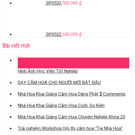
SP0533
500.000
₫
SP0532
600.000
₫
Bài viết mới
04
Th11
Hình Ảnh Học Viên Tốt Nghiệp
DẠY CẮM HOA CHO NGƯỜI MỚI BẮT ĐẦU
Nhà Hoa Khai Giảng Cắm Hoa Dâng Phật
2
Comments
Nhà Hoa Khai Giảng Cắm Hoa Cưới, Sự Kiện
Nhà Hoa Khai Giảng Cắm Hoa Chuyên Nghiệp Khóa 25
Trải nghiệm Workshop hội thi cắm hoa “Tại Nhà Hoa”