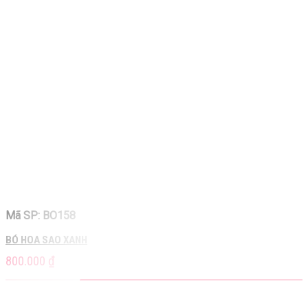
Mã SP: BO158
BÓ HOA SAO XANH
800.000
₫