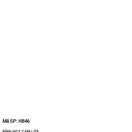
Mã SP: HB46
BÌNH HOA CAM LỬA