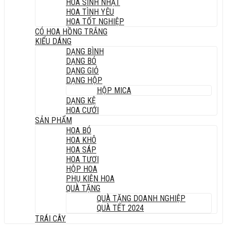
HOA SINH NHẬT
HOA TÌNH YÊU
HOA TỐT NGHIỆP
CÓ HOA HỒNG TRẮNG
KIỂU DÁNG
DẠNG BÌNH
DẠNG BÓ
DẠNG GIỎ
DẠNG HỘP
HỘP MICA
DẠNG KỆ
HOA CƯỚI
SẢN PHẨM
HOA BÓ
HOA KHÔ
HOA SÁP
HOA TƯƠI
HỘP HOA
PHỤ KIỆN HOA
QUÀ TẶNG
QUÀ TẶNG DOANH NGHIỆP
QUÀ TẾT 2024
TRÁI CÂY