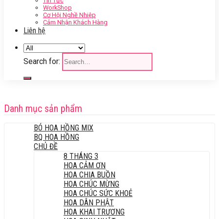
Tin Tức
WorkShop
Cơ Hội Nghề Nhiệp
Cảm Nhận Khách Hàng
Liên hệ
Search for:
Danh mục sản phẩm
BÓ HOA HỒNG MIX
BQ HOA HỒNG
CHỦ ĐỀ
8 THÁNG 3
HOA CẢM ƠN
HOA CHIA BUỒN
HOA CHÚC MỪNG
HOA CHÚC SỨC KHOẺ
HOA DÂN PHẬT
HOA KHAI TRƯƠNG