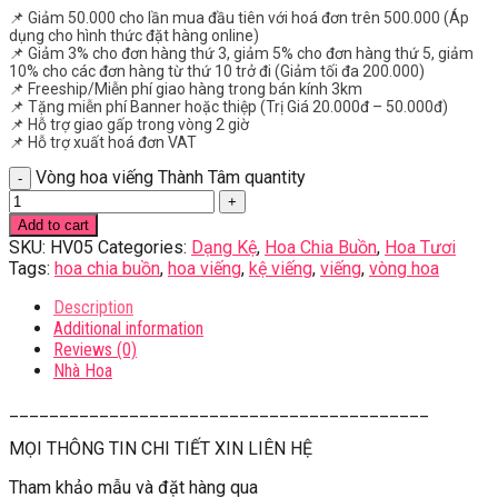
📌 Giảm 50.000 cho lần mua đầu tiên với hoá đơn trên 500.000 (Áp
dụng cho hình thức đặt hàng online)
📌 Giảm 3% cho đơn hàng thứ 3, giảm 5% cho đơn hàng thứ 5, giảm
10% cho các đơn hàng từ thứ 10 trở đi (Giảm tối đa 200.000)
📌 Freeship/Miễn phí giao hàng trong bán kính 3km
📌 Tặng miễn phí Banner hoặc thiệp (Trị Giá 20.000đ – 50.000đ)
📌 Hỗ trợ giao gấp trong vòng 2 giờ
📌 Hỗ trợ xuất hoá đơn VAT
Vòng hoa viếng Thành Tâm quantity
Add to cart
SKU:
HV05
Categories:
Dạng Kệ
,
Hoa Chia Buồn
,
Hoa Tươi
Tags:
hoa chia buồn
,
hoa viếng
,
kệ viếng
,
viếng
,
vòng hoa
Description
Additional information
Reviews (0)
Nhà Hoa
__________________________________________
MỌI THÔNG TIN CHI TIẾT XIN LIÊN HỆ
Tham khảo mẫu và đặt hàng qua