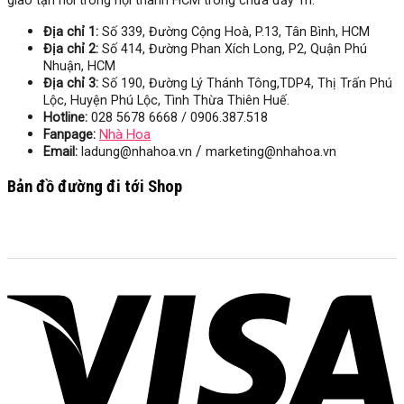
giao tận nơi trong nội thành HCM trong chưa đầy 1h.
Địa chỉ 1:
Số 339, Đường Cộng Hoà, P.13, Tân Bình, HCM
Địa chỉ 2:
Số 414, Đường Phan Xích Long, P2, Quận Phú
Nhuận, HCM
Địa chỉ 3:
Số
190, Đường Lý Thánh Tông,TDP4, Thị Trấn Phú
Lộc, Huyện Phú Lộc, Tình Thừa Thiên Huế.
Hotline:
028 5678 6668 / 0906.387.518
Fanpage:
Nhà Hoa
/
Email:
ladung@nhahoa.vn
marketing@nhahoa.vn
Bản đồ đường đi tới Shop