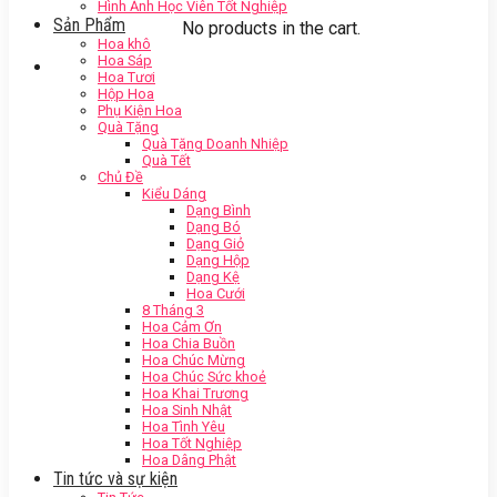
Hình Ảnh Học Viên Tốt Nghiệp
Sản Phẩm
No products in the cart.
Hoa khô
Hoa Sáp
Hoa Tươi
Hộp Hoa
Phụ Kiện Hoa
Quà Tặng
Quà Tặng Doanh Nhiệp
Quà Tết
Chủ Đề
Kiểu Dáng
Dạng Bình
Dạng Bó
Dạng Giỏ
Dạng Hộp
Dạng Kệ
Hoa Cưới
8 Tháng 3
Hoa Cảm Ơn
Hoa Chia Buồn
Hoa Chúc Mừng
Hoa Chúc Sức khoẻ
Hoa Khai Trương
Hoa Sinh Nhật
Hoa Tình Yêu
Hoa Tốt Nghiệp
Hoa Dâng Phật
Tin tức và sự kiện