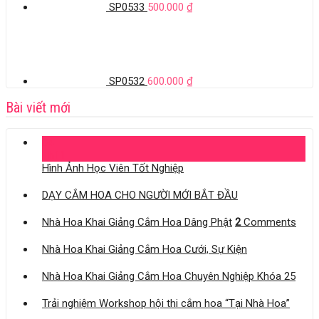
SP0533
500.000
₫
SP0532
600.000
₫
Bài viết mới
04
Th11
Hình Ảnh Học Viên Tốt Nghiệp
DẠY CẮM HOA CHO NGƯỜI MỚI BẮT ĐẦU
Nhà Hoa Khai Giảng Cắm Hoa Dâng Phật
2
Comments
Nhà Hoa Khai Giảng Cắm Hoa Cưới, Sự Kiện
Nhà Hoa Khai Giảng Cắm Hoa Chuyên Nghiệp Khóa 25
Trải nghiệm Workshop hội thi cắm hoa “Tại Nhà Hoa”