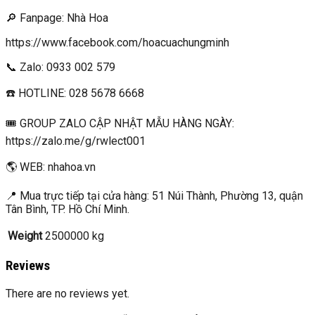
🔎 Fanpage: Nhà Hoa
https://www.facebook.com/hoacuachungminh
📞 Zalo: 0933 002 579
☎️ HOTLINE: 028 5678 6668
🎟 GROUP ZALO CẬP NHẬT MẪU HÀNG NGÀY:
https://zalo.me/g/rwlect001
🌎 WEB: nhahoa.vn
📍 Mua trực tiếp tại cửa hàng: 51 Núi Thành, Phường 13, quận
Tân Bình, TP. Hồ Chí Minh.
Weight
2500000 kg
Reviews
There are no reviews yet.