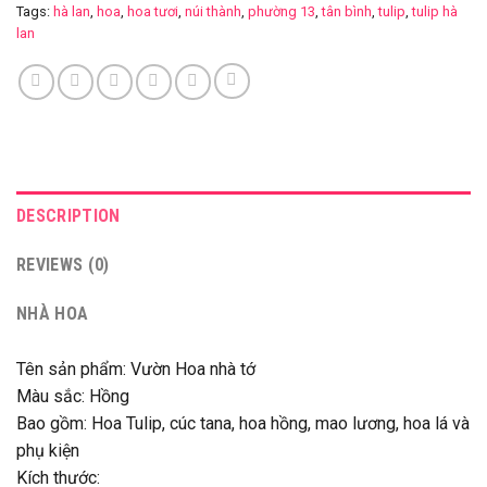
Tags:
hà lan
,
hoa
,
hoa tươi
,
núi thành
,
phường 13
,
tân bình
,
tulip
,
tulip hà
lan
DESCRIPTION
REVIEWS (0)
NHÀ HOA
Tên sản phẩm: Vườn Hoa nhà tớ
Màu sắc: Hồng
Bao gồm: Hoa Tulip, cúc tana, hoa hồng, mao lương, hoa lá và
phụ kiện
Kích thước: