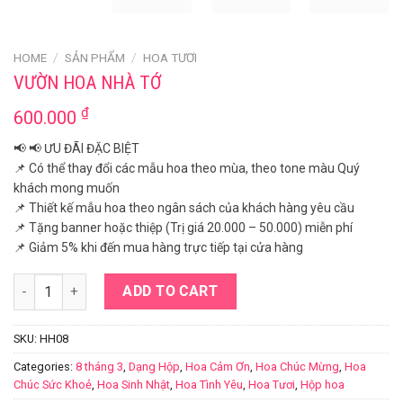
HOME
/
SẢN PHẨM
/
HOA TƯƠI
VƯỜN HOA NHÀ TỚ
₫
600.000
📢 📢 ƯU ĐÃI ĐẶC BIỆT
📌 Có thể thay đổi các mẫu hoa theo mùa, theo tone màu Quý
khách mong muốn
📌 Thiết kế mẫu hoa theo ngân sách của khách hàng yêu cầu
📌 Tặng banner hoặc thiệp (Trị giá 20.000 – 50.000) miễn phí
📌 Giảm 5% khi đến mua hàng trực tiếp tại cửa hàng
Vườn Hoa nhà Tớ quantity
ADD TO CART
SKU:
HH08
Categories:
8 tháng 3
,
Dạng Hộp
,
Hoa Cảm Ơn
,
Hoa Chúc Mừng
,
Hoa
Chúc Sức Khoẻ
,
Hoa Sinh Nhật
,
Hoa Tình Yêu
,
Hoa Tươi
,
Hộp hoa