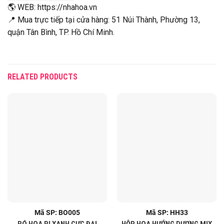
🌎 WEB: https://nhahoa.vn
📍 Mua trực tiếp tại cửa hàng: 51 Núi Thành, Phường 13,
quận Tân Bình, TP. Hồ Chí Minh.
RELATED PRODUCTS
Mã SP: BO005
Mã SP: HH33
BÓ HOA BI XANH CỰC ĐẠI
HỘP HOA HƯỚNG DƯƠNG MIX