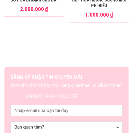
PHI ĐIỂU
2.000.000
₫
1.000.000
₫
ĐĂNG KÝ NHẬN TIN KHUYẾN MÃI
Dành cho khách hàng mới, đăng ký để nhận ưu đãi sớm nhất!
ĐĂNG KÝ NHẬN VOUCHER