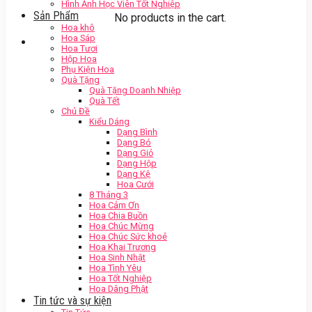
Hình Ảnh Học Viên Tốt Nghiệp
Sản Phẩm
No products in the cart.
Hoa khô
Hoa Sáp
Hoa Tươi
Hộp Hoa
Phụ Kiện Hoa
Quà Tặng
Quà Tặng Doanh Nhiệp
Quà Tết
Chủ Đề
Kiểu Dáng
Dạng Bình
Dạng Bó
Dạng Giỏ
Dạng Hộp
Dạng Kệ
Hoa Cưới
8 Tháng 3
Hoa Cảm Ơn
Hoa Chia Buồn
Hoa Chúc Mừng
Hoa Chúc Sức khoẻ
Hoa Khai Trương
Hoa Sinh Nhật
Hoa Tình Yêu
Hoa Tốt Nghiệp
Hoa Dâng Phật
Tin tức và sự kiện