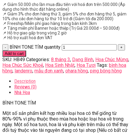
📌 Giảm 50.000 cho lần mua đầu tiên với hoá đơn trên 500.000 (Áp
dụng cho hình thức đặt hàng online)
📌 Giảm 3% cho đơn hàng thứ 3, giảm 5% cho đơn hàng thứ 5, giảm
10% cho các đơn hàng từ thứ 10 trở đi (Giảm tối đa 200.000)
📌 Freeship/Miễn phí giao hàng trong bán kính 3km
📌 Tặng miễn phí Banner hoặc thiệp (Trị Giá 20.000đ – 50.000đ)
📌 Hỗ trợ giao gấp trong vòng 2 giờ
📌 Hỗ trợ xuất hoá đơn VAT
BÌNH TONE TÍM quantity
Add to cart
SKU:
HB49
Categories:
8 tháng 3
,
Dạng Bình
,
Hoa Chúc Mừng
,
Hoa Chúc Sức Khoẻ
,
Hoa Sinh Nhật
,
Hoa Tươi
Tags:
bình hoa
hồng
,
landenro
,
mẫu đơn xanh
,
ohara hồng
,
ping bông hồng
Description
Reviews (0)
Nhà Hoa
BÌNH TONE TÍM
Một số sản phẩm kết hợp nhiều loại hoa có thể giống từ
80%-90% vì phụ thuộc theo mùa hoa hoặc loại hoa về trong
ngày. Một số hoa tươi, hoa lá và phụ kiện trên mẫu có thể thay
đổi tuỳ thuộc vào tài nguyên đang có tại shop (Nếu có bất cứ