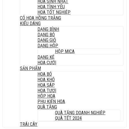
HOA SINH NHẬT
HOA TÌNH YÊU
HOA TỐT NGHIỆP
CÓ HOA HỒNG TRẮNG
KIỂU DÁNG
DẠNG BÌNH
DẠNG BÓ
DẠNG GIỎ
DẠNG HỘP
HỘP MICA
DẠNG KỆ
HOA CƯỚI
SẢN PHẨM
HOA BÓ
HOA KHÔ
HOA SÁP
HOA TƯƠI
HỘP HOA
PHỤ KIỆN HOA
QUÀ TẶNG
QUÀ TẶNG DOANH NGHIỆP
QUÀ TẾT 2024
TRÁI CÂY