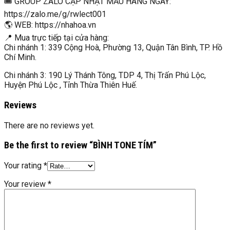
🎟 GROUP ZALO CẬP NHẬT MẪU HÀNG NGÀY:
https://zalo.me/g/rwlect001
🌎 WEB: https://nhahoa.vn
📍 Mua trực tiếp tại cửa hàng:
Chi nhánh 1: 339 Cộng Hoà, Phường 13, Quận Tân Bình, TP. Hồ
Chí Minh.
Chi nhánh 3: 190 Lý Thánh Tông, TDP 4, Thị Trấn Phú Lộc,
Huyện Phú Lộc , Tỉnh Thừa Thiên Huế.
Reviews
There are no reviews yet.
Be the first to review “BÌNH TONE TÍM”
Your rating
*
Your review
*