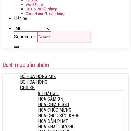
Tin Tức
WorkShop
Cơ Hội Nghề Nhiệp
Cảm Nhận Khách Hàng
Liên hệ
Search for:
Danh mục sản phẩm
BÓ HOA HỒNG MIX
BQ HOA HỒNG
CHỦ ĐỀ
8 THÁNG 3
HOA CẢM ƠN
HOA CHIA BUỒN
HOA CHÚC MỪNG
HOA CHÚC SỨC KHOẺ
HOA DÂN PHẬT
HOA KHAI TRƯƠNG