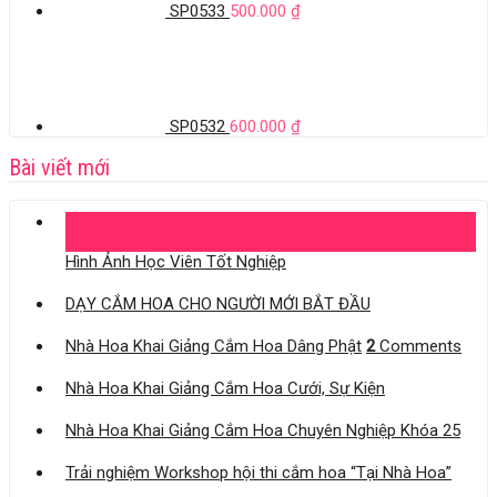
SP0533
500.000
₫
SP0532
600.000
₫
Bài viết mới
04
Th11
Hình Ảnh Học Viên Tốt Nghiệp
DẠY CẮM HOA CHO NGƯỜI MỚI BẮT ĐẦU
Nhà Hoa Khai Giảng Cắm Hoa Dâng Phật
2
Comments
Nhà Hoa Khai Giảng Cắm Hoa Cưới, Sự Kiện
Nhà Hoa Khai Giảng Cắm Hoa Chuyên Nghiệp Khóa 25
Trải nghiệm Workshop hội thi cắm hoa “Tại Nhà Hoa”