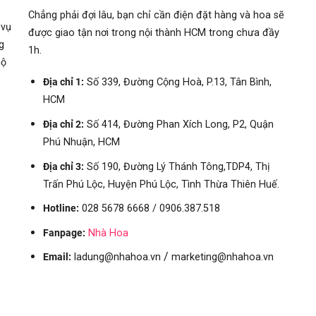
Chẳng phải đợi lâu, bạn chỉ cần điện đặt hàng và hoa sẽ
 vụ
được giao tận nơi trong nội thành HCM trong chưa đầy
g
1h.
hộ
Địa chỉ 1:
Số 339, Đường Cộng Hoà, P.13, Tân Bình,
HCM
Địa chỉ 2:
Số 414, Đường Phan Xích Long, P2, Quận
Phú Nhuận, HCM
Địa chỉ 3:
Số
190, Đường Lý Thánh Tông,TDP4, Thị
Trấn Phú Lộc, Huyện Phú Lộc, Tình Thừa Thiên Huế.
Hotline:
028 5678 6668 / 0906.387.518
Fanpage:
Nhà Hoa
/
Email:
ladung@nhahoa.vn
marketing@nhahoa.vn