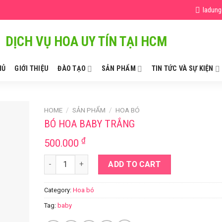
ladun
DỊCH VỤ HOA UY TÍN TẠI HCM
HỦ
GIỚI THIỆU
ĐÀO TẠO
SẢN PHẨM
TIN TỨC VÀ SỰ KIỆN
HOME
/
SẢN PHẨM
/
HOA BÓ
BÓ HOA BABY TRẮNG
₫
500.000
Bó hoa baby trắng quantity
ADD TO CART
Category:
Hoa bó
Tag:
baby