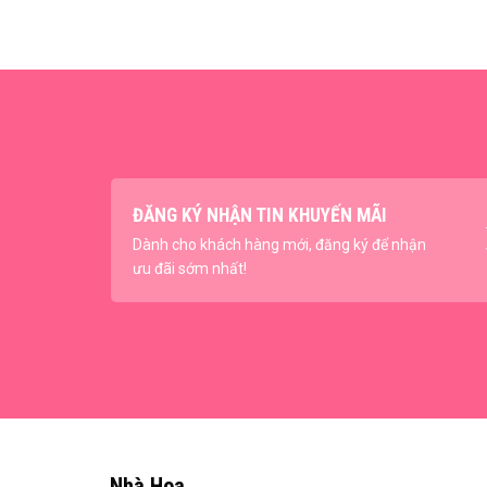
ĐĂNG KÝ NHẬN TIN KHUYẾN MÃI
Dành cho khách hàng mới, đăng ký để nhận
ưu đãi sớm nhất!
Nhà Hoa