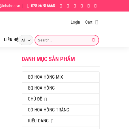
g@nhahoa.vn
028.5678.6668
Login
Cart
Search
LIÊN HỆ
for:
DANH MỤC SẢN PHẨM
BÓ HOA HỒNG MIX
BQ HOA HỒNG
CHỦ ĐỀ
CÓ HOA HỒNG TRẮNG
KIỂU DÁNG