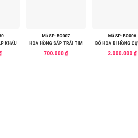
30
Mã SP: BO007
Mã SP: BO006
ẬP KHẨU
HOA HỒNG SÁP TRÁI TIM
BÓ HOA BI HỒNG CỰ
₫
700.000
₫
2.000.000
₫