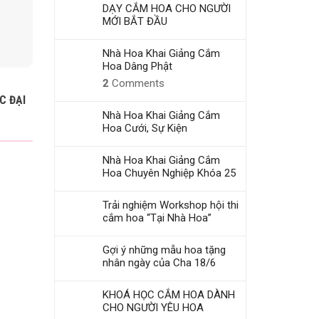
DẠY CẮM HOA CHO NGƯỜI
MỚI BẮT ĐẦU
Nhà Hoa Khai Giảng Cắm
Hoa Dâng Phật
Mã SP: BO020
Mã SP: BO008
2
Comments
C ĐẠI
BÓ HOA CÁT TƯỜNG MIX
HOA HỒNG SÁP DẠNG 
PHI YẾN – BÓ HOA
Nhà Hoa Khai Giảng Cắm
300.000
₫
VALENTINE
Hoa Cưới, Sự Kiện
400.000
₫
Nhà Hoa Khai Giảng Cắm
Hoa Chuyên Nghiệp Khóa 25
Trải nghiệm Workshop hội thi
cắm hoa “Tại Nhà Hoa”
Gợi ý những mẫu hoa tặng
nhân ngày của Cha 18/6
KHOÁ HỌC CẮM HOA DÀNH
CHO NGƯỜI YÊU HOA