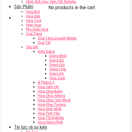
Hình Ảnh Học Viên Tốt Nghiệp
Sản Phẩm
No products in the cart.
Hoa khô
Hoa Sáp
Hoa Tươi
Hộp Hoa
Phụ Kiện Hoa
Quà Tặng
Quà Tặng Doanh Nhiệp
Quà Tết
Chủ Đề
Kiểu Dáng
Dạng Bình
Dạng Bó
Dạng Giỏ
Dạng Hộp
Dạng Kệ
Hoa Cưới
8 Tháng 3
Hoa Cảm Ơn
Hoa Chia Buồn
Hoa Chúc Mừng
Hoa Chúc Sức khoẻ
Hoa Khai Trương
Hoa Sinh Nhật
Hoa Tình Yêu
Hoa Tốt Nghiệp
Hoa Dâng Phật
Tin tức và sự kiện