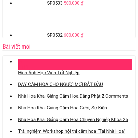
SP0533
500.000
₫
SP0532
600.000
₫
Bài viết mới
04
Th11
Hình Ảnh Học Viên Tốt Nghiệp
DẠY CẮM HOA CHO NGƯỜI MỚI BẮT ĐẦU
Nhà Hoa Khai Giảng Cắm Hoa Dâng Phật
2
Comments
Nhà Hoa Khai Giảng Cắm Hoa Cưới, Sự Kiện
Nhà Hoa Khai Giảng Cắm Hoa Chuyên Nghiệp Khóa 25
Trải nghiệm Workshop hội thi cắm hoa “Tại Nhà Hoa”