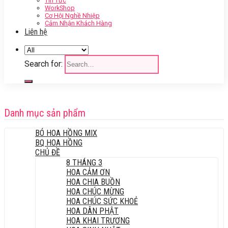
Tin Tức
WorkShop
Cơ Hội Nghề Nhiệp
Cảm Nhận Khách Hàng
Liên hệ
Search for:
Danh mục sản phẩm
BÓ HOA HỒNG MIX
BQ HOA HỒNG
CHỦ ĐỀ
8 THÁNG 3
HOA CẢM ƠN
HOA CHIA BUỒN
HOA CHÚC MỪNG
HOA CHÚC SỨC KHOẺ
HOA DÂN PHẬT
HOA KHAI TRƯƠNG