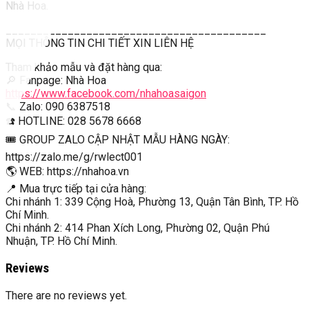
Nhà Hoa.
__________________________________________
MỌI THÔNG TIN CHI TIẾT XIN LIÊN HỆ
Tham khảo mẫu và đặt hàng qua:
🔎 Fanpage: Nhà Hoa
https://www.facebook.com/nhahoasaigon
📞 Zalo: 090 6387518
☎️ HOTLINE: 028 5678 6668
🎟 GROUP ZALO CẬP NHẬT MẪU HÀNG NGÀY:
https://zalo.me/g/rwlect001
🌎 WEB: https://nhahoa.vn
📍 Mua trực tiếp tại cửa hàng:
Chi nhánh 1: 339 Cộng Hoà, Phường 13, Quận Tân Bình, TP. Hồ
Chí Minh.
Chi nhánh 2: 414 Phan Xích Long, Phường 02, Quận Phú
Nhuận, TP. Hồ Chí Minh.
Reviews
There are no reviews yet.