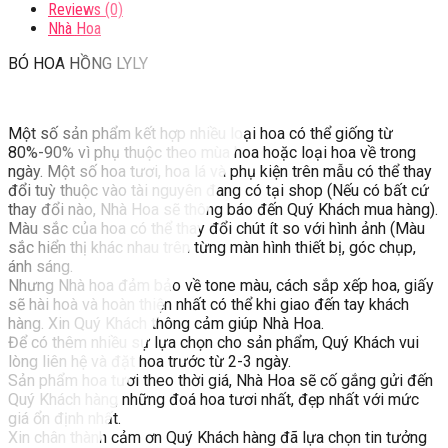
Reviews (0)
Nhà Hoa
BÓ HOA HỒNG LYLY
Một số sản phẩm kết hợp nhiều loại hoa có thể giống từ
80%-90% vì phụ thuộc theo mùa hoa hoặc loại hoa về trong
ngày. Một số hoa tươi, hoa lá và phụ kiện trên mẫu có thể thay
đổi tuỳ thuộc vào tài nguyên đang có tại shop (Nếu có bất cứ
thay đổi nào, Nhà Hoa sẽ thông báo đến Quý Khách mua hàng).
Màu sắc của hoa có thể thay đổi chút ít so với hình ảnh (Màu
sắc hiển thị khác nhau trên từng màn hình thiết bị, góc chụp,
ánh sáng.
Nhưng Nhà hoa đảm bảo về tone màu, cách sắp xếp hoa, giấy
sẽ hài hoà và hoàn thiện nhất có thể khi giao đến tay khách
hàng. Xin Quý Khách thông cảm giúp Nhà Hoa.
Để có thêm nhiều sự lựa chọn cho sản phẩm, Quý Khách vui
lòng liên hệ và đặt hoa trước từ 2-3 ngày.
Sản phẩm hoa tươi theo thời giá, Nhà Hoa sẽ cố gắng gửi đến
Quý Khách hàng những đoá hoa tươi nhất, đẹp nhất với mức
giá ổn định nhất.
Xin chân thành cảm ơn Quý Khách hàng đã lựa chọn tin tưởng