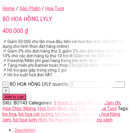
Home
/
Sản Phẩm
/
Hoa Tươi
BÓ HOA HỒNG LYLY
400.000
₫
📌 Giảm 50.000 cho lần mua đầu tiên với hoá đơn trên 500.000 (Áp
dụng cho hình thức đặt hàng online)
📌 Giảm 3% cho đơn hàng thứ 3, giảm 5% cho đơn hàng thứ 5, giảm
10% cho các đơn hàng từ thứ 10 trở đi (Giảm tối đa 200.000)
📌 Freeship/Miễn phí giao hàng trong bán kính 3km
📌 Tặng miễn phí Banner hoặc thiệp (Trị Giá 20.000đ – 50.000đ)
📌 Hỗ trợ giao gấp trong vòng 2 giờ
📌 Hỗ trợ xuất hoá đơn VAT
BÓ HOA HỒNG LYLY quantity
Add to cart
SKU:
BO143
Categories:
8 tháng 3
,
Dạng Bó
,
Hoa Cảm Ơn
,
Hoa Chúc Mừng
,
Hoa Sinh Nhật
,
Hoa Tình Yêu
,
Hoa Tươi
Tags:
bó hoa
,
bó hoa cát tường
,
bó hoa chúc mừng
,
bó hoa hồng
cam
,
bó hoa sinh nhật
,
bó hoa tình yêu
,
cat tường xanh
Description