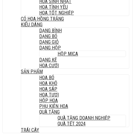
HOA SINH NHẬT
HOA TÌNH YÊU
HOA TỐT NGHIỆP
CÓ HOA HỒNG TRẮNG
KIỂU DÁNG
DẠNG BÌNH
DẠNG BÓ
DẠNG GIỎ
DẠNG HỘP
HỘP MICA
DẠNG KỆ
HOA CƯỚI
SẢN PHẨM
HOA BÓ
HOA KHÔ
HOA SÁP
HOA TƯƠI
HỘP HOA
PHỤ KIỆN HOA
QUÀ TẶNG
QUÀ TẶNG DOANH NGHIỆP
QUÀ TẾT 2024
TRÁI CÂY