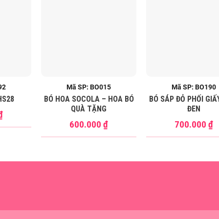
92
Mã SP: BO015
Mã SP: BO190
HS28
BÓ HOA SOCOLA – HOA BÓ
BÓ SÁP ĐỎ PHỐI GIẤ
QUÀ TẶNG
ĐEN
₫
600.000
₫
700.000
₫