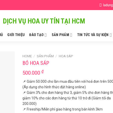
ladun
DỊCH VỤ HOA UY TÍN TẠI HCM
HỦ
GIỚI THIỆU
ĐÀO TẠO
SẢN PHẨM
TIN TỨC VÀ SỰ KIỆN
HOME
/
SẢN PHẨM
/
HOA SÁP
BÓ HOA SÁP
₫
500.000
📌 Giảm 50.000 cho lần mua đầu tiên với hoá đơn trên 50
(Áp dụng cho hình thức đặt hàng online)
📌 Giảm 3% cho đơn hàng thứ 3, giảm 5% cho đơn hàng th
giảm 10% cho các đơn hàng từ thứ 10 trở đi (Giảm tối đa
200.000)
📌 Freeship/Miễn phí giao hàng trong bán kính 3km