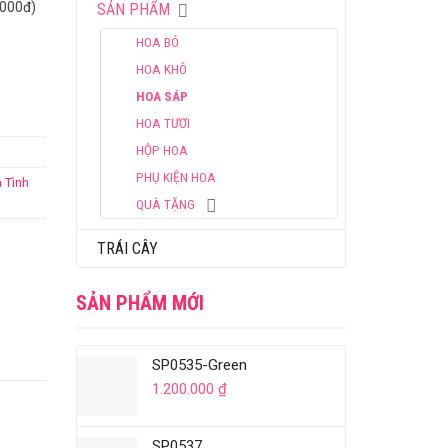
.000đ)
SẢN PHẨM
HOA BÓ
HOA KHÔ
HOA SÁP
HOA TƯƠI
HỘP HOA
PHỤ KIỆN HOA
 Tình
QUÀ TẶNG
TRÁI CÂY
SẢN PHẨM MỚI
SP0535-Green
1.200.000
₫
SP0537