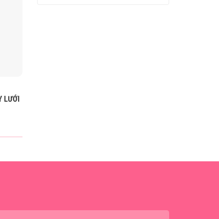
Mã SP: BO069
Mã SP: BO185
Y LƯỚI
BÓ HOA HỒNG SÁP
BÓ SÁP XANH BƠ MI
500.000
₫
500.000
₫