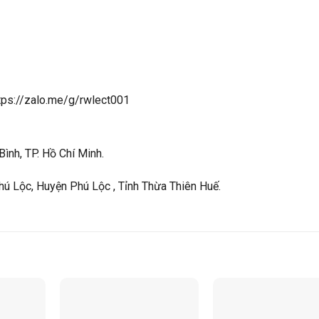
s://zalo.me/g/rwlect001
ình, TP. Hồ Chí Minh.
hú Lộc, Huyện Phú Lộc , Tỉnh Thừa Thiên Huế.