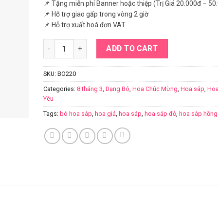
📌 Tặng miễn phí Banner hoặc thiệp (Trị Giá 20.000đ – 50
📌 Hỗ trợ giao gấp trong vòng 2 giờ
📌 Hỗ trợ xuất hoá đơn VAT
Bó hoa sáp quantity
ADD TO CART
SKU:
BO220
Categories:
8 tháng 3
,
Dạng Bó
,
Hoa Chúc Mừng
,
Hoa sáp
,
Hoa
Yêu
Tags:
bó hoa sáp
,
hoa giả
,
hoa sáp
,
hoa sáp đỏ
,
hoa sáp hồng