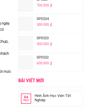
700.000
₫
SP0534
 ngày.
500.000
₫
 cứ
SP0533
 chụp,
500.000
₫
 khách
SP0532
600.000
₫
với mức
BÀI VIẾT MỚI
Hình Ảnh Học Viên Tốt
04
Nghiệp
Th11