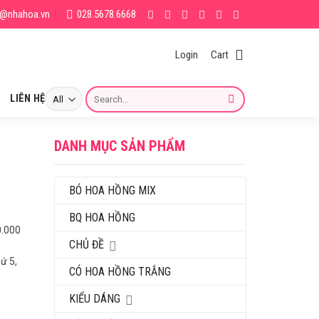
g@nhahoa.vn
028.5678.6668
Login
Cart
Search
LIÊN HỆ
for:
DANH MỤC SẢN PHẨM
BÓ HOA HỒNG MIX
BQ HOA HỒNG
0.000
CHỦ ĐỀ
ứ 5,
CÓ HOA HỒNG TRẮNG
KIỂU DÁNG