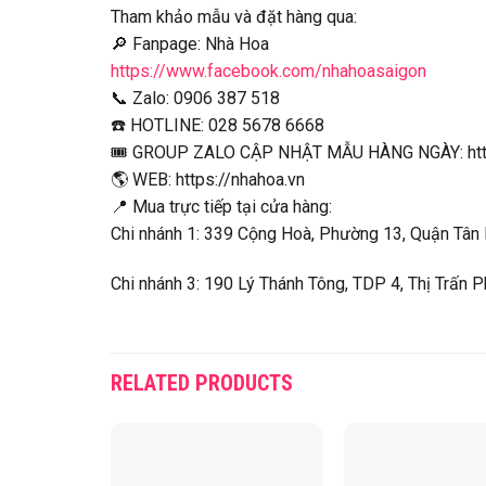
Tham khảo mẫu và đặt hàng qua:
🔎 Fanpage: Nhà Hoa
https://www.facebook.com/nhahoasaigon
📞 Zalo: 0906 387 518
☎️ HOTLINE: 028 5678 6668
🎟 GROUP ZALO CẬP NHẬT MẪU HÀNG NGÀY: http
🌎 WEB: https://nhahoa.vn
📍 Mua trực tiếp tại cửa hàng:
Chi nhánh 1: 339 Cộng Hoà, Phường 13, Quận Tân B
Chi nhánh 3: 190 Lý Thánh Tông, TDP 4, Thị Trấn P
RELATED PRODUCTS