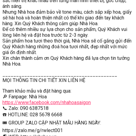
sắc hiển thị khác nhau trên từng màn hình thiết bị, góc chụp,
ánh sáng.
Nhưng Nhà hoa đảm bảo về tone màu, cách sắp xếp hoa, giấy
sẽ hài hoà và hoàn thiện nhất có thể khi giao đến tay khách
hàng. Xin Quý Khách thông cảm giúp Nhà Hoa.
Để có thêm nhiều sự lựa chọn cho sản phẩm, Quý Khách vui
lòng liên hệ và đặt hoa trước từ 2-3 ngày.
Sản phẩm hoa tươi theo thời giá, Nhà Hoa sẽ cố gắng gửi đến
Quý Khách hàng những đoá hoa tươi nhất, đẹp nhất với mức
giá ổn định nhất.
Xin chân thành cảm ơn Quý Khách hàng đã lựa chọn tin tưởng
Nhà Hoa.
__________________________________________
MỌI THÔNG TIN CHI TIẾT XIN LIÊN HỆ
Tham khảo mẫu và đặt hàng qua:
🔎 Fanpage: Nhà Hoa
https://www.facebook.com/nhahoasaigon
📞 Zalo: 090 6387518
☎️ HOTLINE: 028 5678 6668
🎟 GROUP ZALO CẬP NHẬT MẪU HÀNG NGÀY:
https://zalo.me/g/rwlect001