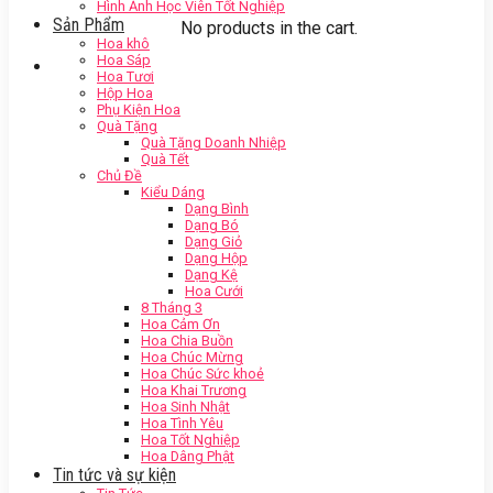
Hình Ảnh Học Viên Tốt Nghiệp
Sản Phẩm
No products in the cart.
Hoa khô
Hoa Sáp
Hoa Tươi
Hộp Hoa
Phụ Kiện Hoa
Quà Tặng
Quà Tặng Doanh Nhiệp
Quà Tết
Chủ Đề
Kiểu Dáng
Dạng Bình
Dạng Bó
Dạng Giỏ
Dạng Hộp
Dạng Kệ
Hoa Cưới
8 Tháng 3
Hoa Cảm Ơn
Hoa Chia Buồn
Hoa Chúc Mừng
Hoa Chúc Sức khoẻ
Hoa Khai Trương
Hoa Sinh Nhật
Hoa Tình Yêu
Hoa Tốt Nghiệp
Hoa Dâng Phật
Tin tức và sự kiện