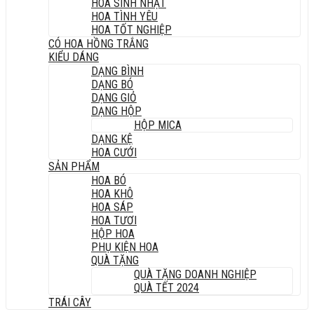
HOA SINH NHẬT
HOA TÌNH YÊU
HOA TỐT NGHIỆP
CÓ HOA HỒNG TRẮNG
KIỂU DÁNG
DẠNG BÌNH
DẠNG BÓ
DẠNG GIỎ
DẠNG HỘP
HỘP MICA
DẠNG KỆ
HOA CƯỚI
SẢN PHẨM
HOA BÓ
HOA KHÔ
HOA SÁP
HOA TƯƠI
HỘP HOA
PHỤ KIỆN HOA
QUÀ TẶNG
QUÀ TẶNG DOANH NGHIỆP
QUÀ TẾT 2024
TRÁI CÂY