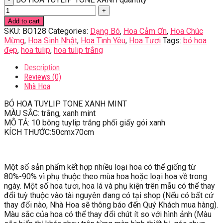
Add to cart
SKU:
BO128
Categories:
Dạng Bó
,
Hoa Cảm Ơn
,
Hoa Chúc
Mừng
,
Hoa Sinh Nhật
,
Hoa Tình Yêu
,
Hoa Tươi
Tags:
bó hoa
đẹp
,
hoa tulip
,
hoa tulip trắng
Description
Reviews (0)
Nhà Hoa
BÓ HOA TUYLIP TONE XANH MINT
MÀU SẮC: trắng, xanh mint
MÔ TẢ: 10 bông tuylip trắng phối giấy gói xanh
KÍCH THƯỚC:50cmx70cm
Một số sản phẩm kết hợp nhiều loại hoa có thể giống từ
80%-90% vì phụ thuộc theo mùa hoa hoặc loại hoa về trong
ngày. Một số hoa tươi, hoa lá và phụ kiện trên mẫu có thể thay
đổi tuỳ thuộc vào tài nguyên đang có tại shop (Nếu có bất cứ
thay đổi nào, Nhà Hoa sẽ thông báo đến Quý Khách mua hàng).
Màu sắc của hoa có thể thay đổi chút ít so với hình ảnh (Màu