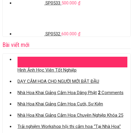
SP0533
500.000
₫
SP0532
600.000
₫
Bài viết mới
04
Th11
Hình Ảnh Học Viên Tốt Nghiệp
DẠY CẮM HOA CHO NGƯỜI MỚI BẮT ĐẦU
Nhà Hoa Khai Giảng Cắm Hoa Dâng Phật
2
Comments
Nhà Hoa Khai Giảng Cắm Hoa Cưới, Sự Kiện
Nhà Hoa Khai Giảng Cắm Hoa Chuyên Nghiệp Khóa 25
Trải nghiệm Workshop hội thi cắm hoa “Tại Nhà Hoa”