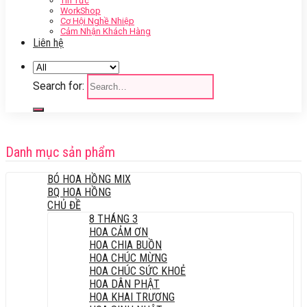
Tin Tức
WorkShop
Cơ Hội Nghề Nhiệp
Cảm Nhận Khách Hàng
Liên hệ
Search for:
Danh mục sản phẩm
BÓ HOA HỒNG MIX
BQ HOA HỒNG
CHỦ ĐỀ
8 THÁNG 3
HOA CẢM ƠN
HOA CHIA BUỒN
HOA CHÚC MỪNG
HOA CHÚC SỨC KHOẺ
HOA DÂN PHẬT
HOA KHAI TRƯƠNG