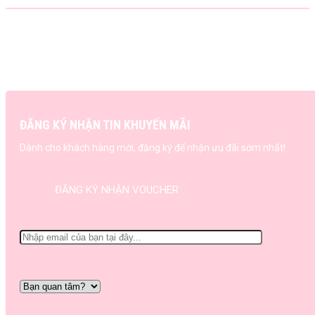
ĐĂNG KÝ NHẬN TIN KHUYẾN MÃI
Dành cho khách hàng mới, đăng ký để nhận ưu đãi sớm nhất!
ĐĂNG KÝ NHẬN VOUCHER