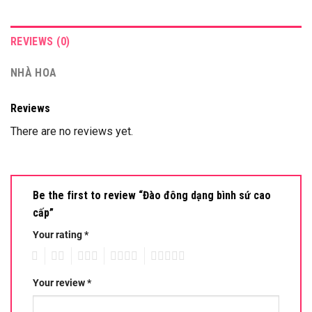
REVIEWS (0)
NHÀ HOA
Reviews
There are no reviews yet.
Be the first to review “Đào đông dạng bình sứ cao
cấp”
Your rating
*
1
2
3
4
5
Your review
*