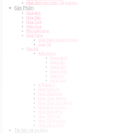
Hình Ảnh Học Viên Tốt Nghiệp
Sản Phẩm
Hoa khô
Hoa Sáp
Hoa Tươi
Hộp Hoa
Phụ Kiện Hoa
Quà Tặng
Quà Tặng Doanh Nhiệp
Quà Tết
Chủ Đề
Kiểu Dáng
Dạng Bình
Dạng Bó
Dạng Giỏ
Dạng Hộp
Dạng Kệ
Hoa Cưới
8 Tháng 3
Hoa Cảm Ơn
Hoa Chia Buồn
Hoa Chúc Mừng
Hoa Chúc Sức khoẻ
Hoa Khai Trương
Hoa Sinh Nhật
Hoa Tình Yêu
Hoa Tốt Nghiệp
Hoa Dâng Phật
Tin tức và sự kiện