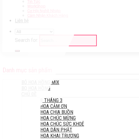
Tin Tức
WorkShop
Cơ Hội Nghề Nhiệp
Cảm Nhận Khách Hàng
Liên hệ
Search for:
Danh mục sản phẩm
BÓ HOA HỒNG MIX
BQ HOA HỒNG
CHỦ ĐỀ
8 THÁNG 3
HOA CẢM ƠN
HOA CHIA BUỒN
HOA CHÚC MỪNG
HOA CHÚC SỨC KHOẺ
HOA DÂN PHẬT
HOA KHAI TRƯƠNG