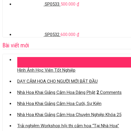
SP0533
500.000
₫
SP0532
600.000
₫
Bài viết mới
04
Th11
Hình Ảnh Học Viên Tốt Nghiệp
DẠY CẮM HOA CHO NGƯỜI MỚI BẮT ĐẦU
Nhà Hoa Khai Giảng Cắm Hoa Dâng Phật
2
Comments
Nhà Hoa Khai Giảng Cắm Hoa Cưới, Sự Kiện
Nhà Hoa Khai Giảng Cắm Hoa Chuyên Nghiệp Khóa 25
Trải nghiệm Workshop hội thi cắm hoa “Tại Nhà Hoa”