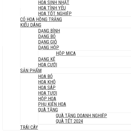
HOA SINH NHẬT
HOA TÌNH YÊU
HOA TỐT NGHIỆP
CÓ HOA HỒNG TRẮNG
KIỂU DÁNG
DẠNG BÌNH
DẠNG BÓ
DẠNG GIỎ
DẠNG HỘP
HỘP MICA
DẠNG KỆ
HOA CƯỚI
SẢN PHẨM
HOA BÓ
HOA KHÔ
HOA SÁP
HOA TƯƠI
HỘP HOA
PHỤ KIỆN HOA
QUÀ TẶNG
QUÀ TẶNG DOANH NGHIỆP
QUÀ TẾT 2024
TRÁI CÂY