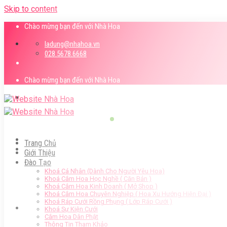
Skip to content
Chào mừng bạn đến với Nhà Hoa
ladung@nhahoa.vn
028.5678.6668
Chào mừng bạn đến với Nhà Hoa
Trang Chủ
Giới Thiệu
Đào Tạo
Khoá Cá Nhân (Dành Cho Người Yêu Hoa)
Khoá Cắm Hoa Học Nghề ( Căn Bản )
Khoá Cắm Hoa Kinh Doanh ( Mở Shop )
Khoá Cắm Hoa Chuyên Nghiệp ( Hoa Xu Hướng Hiện Đại )
Khoá Ráp Cưới Rồng Phụng ( Lớp Ráp Cưới )
Khoá Sự Kiện Cưới
Cắm Hoa Dân Phật
Thông Tin Tham Khảo